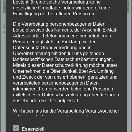
besteht für eine solche Verarbeitung keine
gesetzliche Grundlage, holen wir generell eine
Einwilligung der betroffenen Person ein.
KdoW – Kommandowagen
Die Verarbeitung personenbezogener Daten,
Baujahr: 2001
beispielsweise des Namens, der Anschrift, E-Mail-
Aus- und Umbau Abteilung Elzach
Adresse oder Telefonnummer einer betroffenen
Person, erfolgt stets im Einklang mit der
Datenschutz-Grundverordnung und in
Letzte Einsätze
Übereinstimmung mit den für uns geltenden
landesspezifischen Datenschutzbestimmungen.
Mittels dieser Datenschutzerklärung möchte unser
ABC-1, Ölspur klein
Unternehmen die Öffentlichkeit über Art, Umfang
23/06/2026
und Zweck der von uns erhobenen, genutzten und
Ölspur
verarbeiteten personenbezogenen Daten
Einsatzort: Oberprechtal
informieren. Ferner werden betroffene Personen
TH 2 Absicherung Verkehrsunfall
mittels dieser Datenschutzerklärung über die ihnen
20/06/2026
zustehenden Rechte aufgeklärt.
Verkehrsunfall
Einsatzort: Prechtal Talstraße
Wir haben als für die Verarbeitung Verantwortlicher
TH1 Tier in Not
zahlreiche technische und organisatorische
18/06/2026
Maßnahmen umgesetzt, um einen möglichst
lückenlosen Schutz der über diese Internetseite
Tierrettung
Essenziell