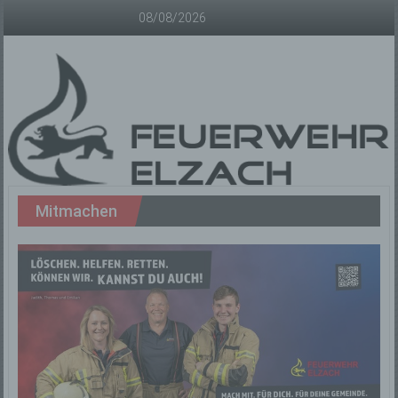
Zum
08/08/2026
Inhalt
springen
Freiwillige
Mitmachen
Feuerwehr
Elzach
Offizielle
Homepage
der
Freiwilligen
Feuerwehr