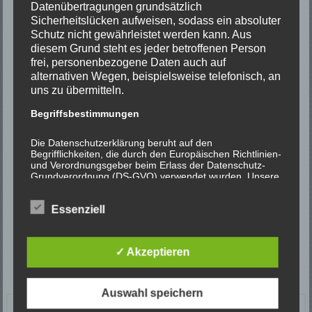
Datenübertragungen grundsätzlich
Sicherheitslücken aufweisen, sodass ein absoluter
Schutz nicht gewährleistet werden kann. Aus
diesem Grund steht es jeder betroffenen Person
frei, personenbezogene Daten auch auf
alternativen Wegen, beispielsweise telefonisch, an
uns zu übermitteln.
Begriffsbestimmungen
Die Datenschutzerklärung beruht auf den
Begrifflichkeiten, die durch den Europäischen Richtlinien-
und Verordnungsgeber beim Erlass der Datenschutz-
Grundverordnung (DS-GVO) verwendet wurden. Unsere
Datenschutzerklärung soll sowohl für die Öffentlichkeit
als auch für unsere Kunden und Geschäftspartner
Essenziell
einfach lesbar und verständlich sein. Um dies zu
gewährleisten, möchten wir vorab die verwendeten
Begrifflichkeiten erläutern.
✓ Akzeptieren
Wir verwenden in dieser Datenschutzerklärung
unter anderem die folgenden Begriffe:
Auswahl speichern