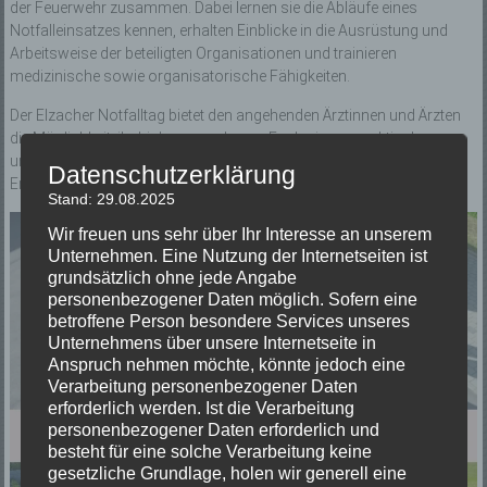
der Feuerwehr zusammen. Dabei lernen sie die Abläufe eines
Notfalleinsatzes kennen, erhalten Einblicke in die Ausrüstung und
Arbeitsweise der beteiligten Organisationen und trainieren
medizinische sowie organisatorische Fähigkeiten.
Der Elzacher Notfalltag bietet den angehenden Ärztinnen und Ärzten
die Möglichkeit, ihr bisher erworbenes Fachwissen praktisch
umzusetzen, die Zusammenarbeit im Team zu stärken und wichtige
Datenschutzerklärung
Erfahrungen für ihren späteren Berufsalltag zu sammeln.
Stand: 29.08.2025
Wir freuen uns sehr über Ihr Interesse an unserem
Unternehmen. Eine Nutzung der Internetseiten ist
grundsätzlich ohne jede Angabe
personenbezogener Daten möglich. Sofern eine
betroffene Person besondere Services unseres
Unternehmens über unsere Internetseite in
Anspruch nehmen möchte, könnte jedoch eine
Verarbeitung personenbezogener Daten
erforderlich werden. Ist die Verarbeitung
personenbezogener Daten erforderlich und
besteht für eine solche Verarbeitung keine
gesetzliche Grundlage, holen wir generell eine