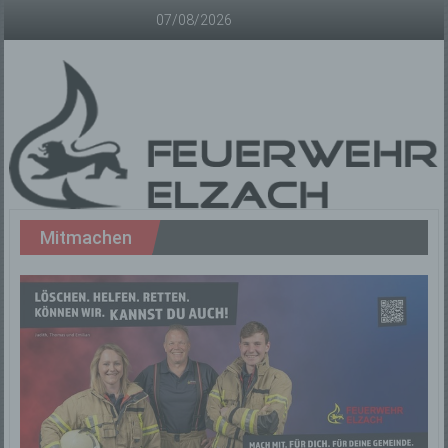
Zum
07/08/2026
Inhalt
springen
Freiwillige
Mitmachen
Feuerwehr
Elzach
Offizielle
Homepage
der
Freiwilligen
Feuerwehr