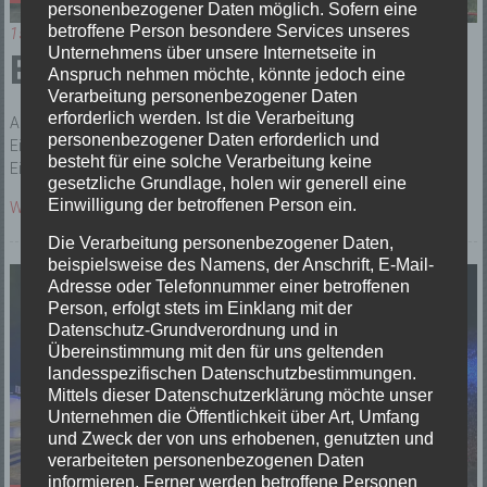
personenbezogener Daten möglich. Sofern eine
betroffene Person besondere Services unseres
15/04/2026
Unternehmens über unsere Internetseite in
B3 Kellerbrand
Anspruch nehmen möchte, könnte jedoch eine
Verarbeitung personenbezogener Daten
erforderlich werden. Ist die Verarbeitung
Am Nachmittag rückte die Abteilung Elzach mit dem
personenbezogener Daten erforderlich und
Einsatzstichwort „B3 Kellerbrand“ nach Biederbach aus. Beim
besteht für eine solche Verarbeitung keine
Eintreffen stand ein Keller in Brand. Dichter Rauch trat
gesetzliche Grundlage, holen wir generell eine
Einwilligung der betroffenen Person ein.
Weiterlesen
Die Verarbeitung personenbezogener Daten,
beispielsweise des Namens, der Anschrift, E-Mail-
Adresse oder Telefonnummer einer betroffenen
Person, erfolgt stets im Einklang mit der
Datenschutz-Grundverordnung und in
Übereinstimmung mit den für uns geltenden
landesspezifischen Datenschutzbestimmungen.
Mittels dieser Datenschutzerklärung möchte unser
Unternehmen die Öffentlichkeit über Art, Umfang
und Zweck der von uns erhobenen, genutzten und
verarbeiteten personenbezogenen Daten
informieren. Ferner werden betroffene Personen