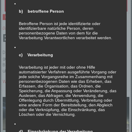
b) betroffene Person
Einsätze
Betroffene Person ist jede identifizierte oder
08/02/2026
identifizierbare natürliche Person, deren
personenbezogene Daten von dem für die
B3 BMA SO
Verarbeitung Verantwortlichen verarbeitet werden.
Die Brandmeldeanlage im Hotel Pfauen hat ausgelöst. Nach
c) Verarbeitung
gründlicher Erkundung konnte kein Brand festgestellt werden. Die
Brandmeldeanlage wurde zurückgestellt und an den Betreiber
Verarbeitung ist jeder mit oder ohne Hilfe
übergeben.
automatisierter Verfahren ausgeführte Vorgang oder
jede solche Vorgangsreihe im Zusammenhang mit
personenbezogenen Daten wie das Erheben, das
Weiterlesen
Erfassen, die Organisation, das Ordnen, die
Speicherung, die Anpassung oder Veränderung, das
Auslesen, das Abfragen, die Verwendung, die
Offenlegung durch Übermittlung, Verbreitung oder
eine andere Form der Bereitstellung, den Abgleich
oder die Verknüpfung, die Einschränkung, das
Löschen oder die Vernichtung.
d) Einschränkung der Verarbeitung