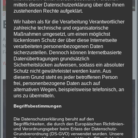
Einsätze
mittels dieser Datenschutzerklärung über die ihnen
zustehenden Rechte aufgeklärt.
01/04/2026
B2 Brandmeldeanlage
Wir haben als für die Verarbeitung Verantwortlicher
zahlreiche technische und organisatorische
Maßnahmen umgesetzt, um einen möglichst
Ausgelöste Brandmeldeanlage der Schule in Winden im Elztal –
lückenlosen Schutz der über diese Internetseite
Niederwinden. Nach Erkundung des Gebäudes durch die Freiwillige
verarbeiteten personenbezogenen Daten
Feuerwehr Winden im Elztal, konnte keine Ursache
sicherzustellen. Dennoch können Internetbasierte
Datenübertragungen grundsätzlich
Weiterlesen
Sicherheitslücken aufweisen, sodass ein absoluter
Schutz nicht gewährleistet werden kann. Aus
diesem Grund steht es jeder betroffenen Person
frei, personenbezogene Daten auch auf
alternativen Wegen, beispielsweise telefonisch, an
uns zu übermitteln.
Begriffsbestimmungen
Die Datenschutzerklärung beruht auf den
Begrifflichkeiten, die durch den Europäischen Richtlinien-
und Verordnungsgeber beim Erlass der Datenschutz-
Grundverordnung (DS-GVO) verwendet wurden. Unsere