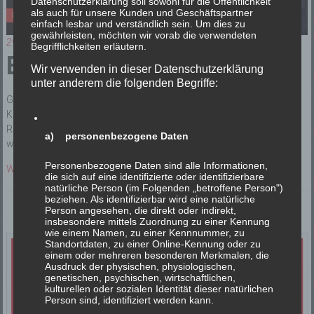
Datenschutzerklärung soll sowohl für die Öffentlichkeit
als auch für unsere Kunden und Geschäftspartner
Einsätze
einfach lesbar und verständlich sein. Um dies zu
gewährleisten, möchten wir vorab die verwendeten
29/03/2026
Begrifflichkeiten erläutern.
B2 DLK Kaminbrand
Wir verwenden in dieser Datenschutzerklärung
unter anderem die folgenden Begriffe:
Gegen 20:03 Alarmierung mit dem Einsatzstichwort B2 DLK
Kaminbrand. Beim Eintreffen wurde ein Kaminbrand mit starker
Rauchentwicklung in einer Wohnung festgestellt. Unter Atemschutz
a) personenbezogene Daten
wurde
Personenbezogene Daten sind alle Informationen,
Weiterlesen
die sich auf eine identifizierte oder identifizierbare
natürliche Person (im Folgenden „betroffene Person")
beziehen. Als identifizierbar wird eine natürliche
Person angesehen, die direkt oder indirekt,
insbesondere mittels Zuordnung zu einer Kennung
wie einem Namen, zu einer Kennnummer, zu
Standortdaten, zu einer Online-Kennung oder zu
einem oder mehreren besonderen Merkmalen, die
Ausdruck der physischen, physiologischen,
genetischen, psychischen, wirtschaftlichen,
kulturellen oder sozialen Identität dieser natürlichen
Person sind, identifiziert werden kann.