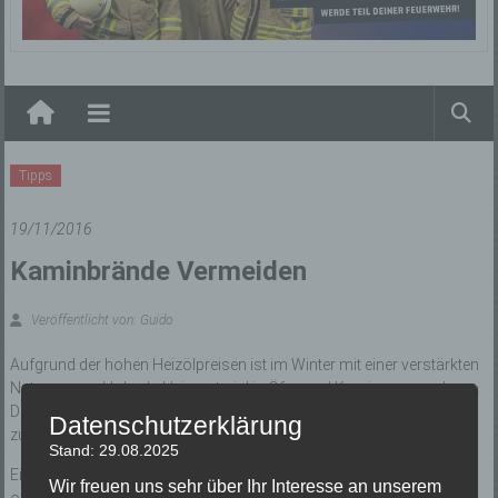
Elzach
Tipps
19/11/2016
Kaminbrände Vermeiden
Veröffentlicht von: Guido
Aufgrund der hohen Heizölpreisen ist im Winter mit einer verstärkten
Nutzung von Holz als Heizmaterial in Öfen und Kaminen zu rechnen.
Damit werden auch die Einsätze der Feuerwehren bei Kaminbränden
Datenschutzerklärung
zunehmen.
Stand: 29.08.2025
Ein Kaminbrand entsteht, wenn sich sogenannter Glanzruß im Ofen
Wir freuen uns sehr über Ihr Interesse an unserem