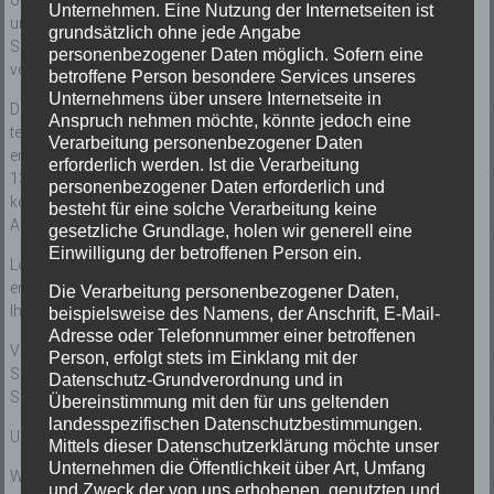
oder Kamin entzündet. Glanzruß entsteht sehr stark bei
Unternehmen. Eine Nutzung der Internetseiten ist
unvollständiger Verbrennung, wenn Holz ohne genügende
grundsätzlich ohne jede Angabe
Sauerstoffzufuhr nur verschwelt, oder auch zu feuchtes Holz
personenbezogener Daten möglich. Sofern eine
verwandt wird.
betroffene Person besondere Services unseres
Unternehmens über unsere Internetseite in
Der Glanzruß lagert sich im Kamin als glänzende schwarzer,
Anspruch nehmen möchte, könnte jedoch eine
teerähnlicher Belag an den Wänden ab. Dieser Ruß ist brennbar und
Verarbeitung personenbezogener Daten
entflammt bei ca. 800 Grad C. Es können dann Temperaturen bis zu
erforderlich werden. Ist die Verarbeitung
1300 Grad C. entstehen, wobei es zu Rissbildungen am Kamin
personenbezogener Daten erforderlich und
kommen kann. Ebenso besteht die Gefahr, dass sich durch ein
besteht für eine solche Verarbeitung keine
Aufquellen dieser Rußablagerungen der Kamin verstopft.
gesetzliche Grundlage, holen wir generell eine
Einwilligung der betroffenen Person ein.
Löschen Sie einen Kaminbrand nie mit Wasser. Ein Liter Wasser
ergibt 1700 Liter Wasserdampf. Der entstehende Dampfdruck kann
Die Verarbeitung personenbezogener Daten,
Ihr Kamin bersten lassen.
beispielsweise des Namens, der Anschrift, E-Mail-
Adresse oder Telefonnummer einer betroffenen
Verwenden Sie nur trockenes, unbehandeltes Brennholz. Überfüllen
Person, erfolgt stets im Einklang mit der
Sie die Brennkammer nicht und sorgen sie für genügende
Datenschutz-Grundverordnung und in
Sauerstoffzufuhr.
Übereinstimmung mit den für uns geltenden
landesspezifischen Datenschutzbestimmungen.
Und im Fall der Fälle rufen Sie über den Notruf Ihre Feuerwehr – 112
Mittels dieser Datenschutzerklärung möchte unser
Unternehmen die Öffentlichkeit über Art, Umfang
Weitere Informationen erhalten Sie bei der Feuerwehr oder dem
und Zweck der von uns erhobenen, genutzten und