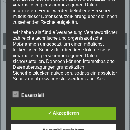
zuständigen Bezirksschornsteinfeger.
verarbeiteten personenbezogenen Daten
informieren. Ferner werden betroffene Personen
mittels dieser Datenschutzerklärung über die ihnen
zustehenden Rechte aufgeklärt.
Wir haben als für die Verarbeitung Verantwortlicher
Beitragsnavigation
zahlreiche technische und organisatorische
Rauchmelder retten Leben
Maßnahmen umgesetzt, um einen möglichst
lückenlosen Schutz der über diese Internetseite
Blaulicht und Martinshorn müssen sein…
verarbeiteten personenbezogenen Daten
sicherzustellen. Dennoch können Internetbasierte
Datenübertragungen grundsätzlich
Letzte Einsätze
Sicherheitslücken aufweisen, sodass ein absoluter
Schutz nicht gewährleistet werden kann. Aus
diesem Grund steht es jeder betroffenen Person
ABC-1, Ölspur klein
frei, personenbezogene Daten auch auf
23/06/2026
Essenziell
alternativen Wegen, beispielsweise telefonisch, an
Ölspur
uns zu übermitteln.
Einsatzort: Oberprechtal
TH 2 Absicherung Verkehrsunfall
Begriffsbestimmungen
✓ Akzeptieren
20/06/2026
Verkehrsunfall
Die Datenschutzerklärung beruht auf den
Begrifflichkeiten, die durch den Europäischen Richtlinien-
Einsatzort: Prechtal Talstraße