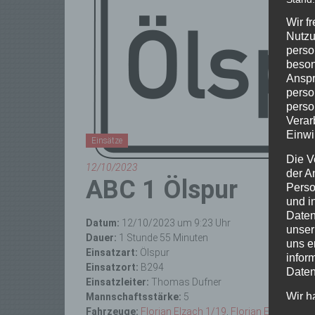
Wir f
Nutzu
perso
beson
Anspr
perso
perso
Verar
Einwi
Einsätze
Die V
12/10/2023
der A
ABC 1 Ölspur
Perso
und i
Daten
Datum:
12/10/2023 um 9:23 Uhr
unser
Dauer:
1 Stunde 55 Minuten
uns e
Einsatzart:
Ölspur
infor
Einsatzort:
B294
Daten
Einsatzleiter:
Thomas Dufner
Wir h
Mannschaftsstärke:
5
und o
Fahrzeuge:
Florian Elzach 1/19
,
Florian Elzach 1/5