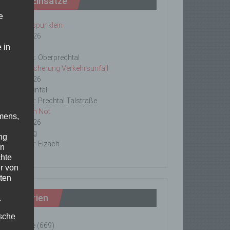
Letzte Einsätze
e
ABC-1, Ölspur klein
23/06/2026
 in
Ölspur
Einsatzort: Oberprechtal
TH 2 Absicherung Verkehrsunfall
20/06/2026
Verkehrsunfall
Einsatzort: Prechtal Talstraße
TH1 Tier in Not
mens,
18/06/2026
Tierrettung
ng
Einsatzort: Elzach
en
chte
r von
ten
Kategorien
.
ische
Einsätze
(669)