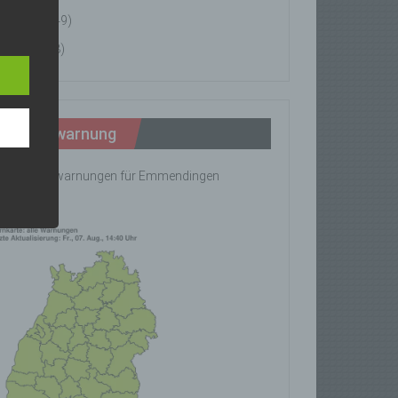
News
(49)
n
Tipps
(8)
ann.
ise
Wetterwarnung
ine Wetterwarnungen für Emmendingen
rhanden!
z-
g soll
r
 vorab