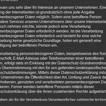
reuen uns sehr über Ihr Interesse an unserem Unternehmen. Ein
ng der Internetseiten ist grundsätzlich ohne jede Angabe
nenbezogener Daten möglich. Sofern eine betroffene Person
dere Services unseres Unternehmens über unsere Internetseite
uch nehmen möchte, könnte jedoch eine Verarbeitung
nenbezogener Daten erforderlich werden. Ist die Verarbeitung
nenbezogener Daten erforderlich und besteht für eine solche
beitung keine gesetzliche Grundlage, holen wir generell eine
lligung der betroffenen Person ein.
erarbeitung personenbezogener Daten, beispielsweise des Na
nschrift, E-Mail-Adresse oder Telefonnummer einer betroffenen
n, erfolgt stets im Einklang mit der Datenschutz-Grundverordnu
n Übereinstimmung mit den für uns geltenden landesspezifisch
schutzbestimmungen. Mittels dieser Datenschutzerklärung mö
 Unternehmen die Öffentlichkeit über Art, Umfang und Zweck de
rhobenen, genutzten und verarbeiteten personenbezogenen Da
mieren. Ferner werden betroffene Personen mittels dieser
schutzerklärung über die ihnen zustehenden Rechte aufgeklärt
aben als für die Verarbeitung Verantwortlicher zahlreiche techn
rganisatorische Maßnahmen umgesetzt, um einen möglichst
1