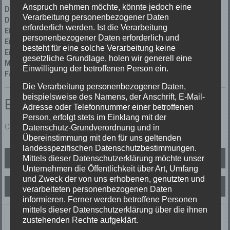
Anspruch nehmen möchte, könnte jedoch eine
Datum:
09/12/2023 um 9:57 Uhr
Verarbeitung personenbezogener Daten
Dauer:
1 Stunde 33 Minuten
erforderlich werden. Ist die Verarbeitung
Einsatzart:
Ölspur
personenbezogener Daten erforderlich und
Einsatzort:
Elzach
besteht für eine solche Verarbeitung keine
Einsatzleiter:
Thomas Dufner
gesetzliche Grundlage, holen wir generell eine
Mannschaftsstärke:
8
Einwilligung der betroffenen Person ein.
Fahrzeuge:
Florian Elzach 1/19
,
Florian Elzach 1/51
Die Verarbeitung personenbezogener Daten,
beispielsweise des Namens, der Anschrift, E-Mail-
Einsatzbericht:
Adresse oder Telefonnummer einer betroffenen
Person, erfolgt stets im Einklang mit der
Ölspur innerorts – Kreisverkehr Richtung Yach.
Datenschutz-Grundverordnung und in
Übereinstimmung mit den für uns geltenden
landesspezifischen Datenschutzbestimmungen.
Beitragsnavigation
Mittels dieser Datenschutzerklärung möchte unser
Personensuche 1
Unternehmen die Öffentlichkeit über Art, Umfang
und Zweck der von uns erhobenen, genutzten und
B2 Kaminbrand
verarbeiteten personenbezogenen Daten
informieren. Ferner werden betroffene Personen
mittels dieser Datenschutzerklärung über die ihnen
Letzte Einsätze
zustehenden Rechte aufgeklärt.