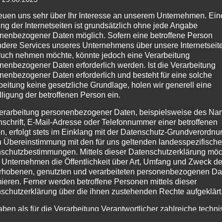
reuen uns sehr über Ihr Interesse an unserem Unternehmen. Ein
ng der Internetseiten ist grundsätzlich ohne jede Angabe
nenbezogener Daten möglich. Sofern eine betroffene Person
dere Services unseres Unternehmens über unsere Internetseite
uch nehmen möchte, könnte jedoch eine Verarbeitung
nenbezogener Daten erforderlich werden. Ist die Verarbeitung
nenbezogener Daten erforderlich und besteht für eine solche
beitung keine gesetzliche Grundlage, holen wir generell eine
lligung der betroffenen Person ein.
erarbeitung personenbezogener Daten, beispielsweise des Na
nschrift, E-Mail-Adresse oder Telefonnummer einer betroffenen
n, erfolgt stets im Einklang mit der Datenschutz-Grundverordnu
n Übereinstimmung mit den für uns geltenden landesspezifisch
schutzbestimmungen. Mittels dieser Datenschutzerklärung mö
n)
 Unternehmen die Öffentlichkeit über Art, Umfang und Zweck de
rhobenen, genutzten und verarbeiteten personenbezogenen Da
mieren. Ferner werden betroffene Personen mittels dieser
schutzerklärung über die ihnen zustehenden Rechte aufgeklärt
aben als für die Verarbeitung Verantwortlicher zahlreiche techn
rganisatorische Maßnahmen umgesetzt, um einen möglichst