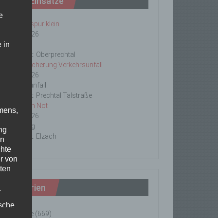
Letzte Einsätze
e
ABC-1, Ölspur klein
23/06/2026
 in
Ölspur
Einsatzort: Oberprechtal
TH 2 Absicherung Verkehrsunfall
20/06/2026
Verkehrsunfall
Einsatzort: Prechtal Talstraße
TH1 Tier in Not
mens,
18/06/2026
Tierrettung
ng
Einsatzort: Elzach
en
chte
r von
ten
Kategorien
.
ische
Einsätze
(669)