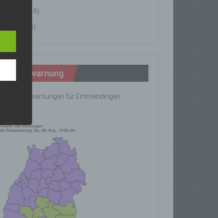
News
(49)
n
Tipps
(8)
ann.
ise
Wetterwarnung
ine Wetterwarnungen für Emmendingen
rhanden!
z-
g soll
r
 vorab