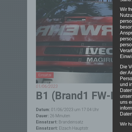
Wir f
Nutzu
perso
beson
Anspr
perso
perso
Verar
Einwi
Die V
der A
Einsätze
Perso
und i
01/06/2023
Daten
B1 (Brand1 FW-Klei
unser
uns e
infor
Datum:
01/06/2023 um 17:04 Uhr
Daten
Dauer:
26 Minuten
Einsatzart:
Brandeinsatz
Wir h
Einsatzort:
Elzach Hauptstr.
und o