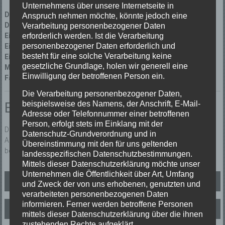
Unternehmens über unsere Internetseite in
Datum:
04/08/2023 um 8:04 Uhr
Anspruch nehmen möchte, könnte jedoch eine
Dauer:
1 Stunde 26 Minuten
Verarbeitung personenbezogener Daten
Einsatzart:
Fehlalarm (Fehlalarm)
erforderlich werden. Ist die Verarbeitung
personenbezogener Daten erforderlich und
Einsatzort:
Munde Hofstetten
besteht für eine solche Verarbeitung keine
Einsatzleiter:
Thomas Dufner
gesetzliche Grundlage, holen wir generell eine
Mannschaftsstärke:
14
Einwilligung der betroffenen Person ein.
Fahrzeuge:
Florian Elzach 1/10
,
Florian Elzach 1/44
Die Verarbeitung personenbezogener Daten,
Einsatzbericht:
beispielsweise des Namens, der Anschrift, E-Mail-
Adresse oder Telefonnummer einer betroffenen
Person, erfolgt stets im Einklang mit der
Die Brandmeldeanlage der Biereck / Hofstettten hat ausgelöst.
Datenschutz-Grundverordnung und in
Aufgrund der neuen AAO unterstütz die Freiwillige Feuerwehr Elzach
Übereinstimmung mit den für uns geltenden
bei Einsätzen in der Ortenau.
landesspezifischen Datenschutzbestimmungen.
Mittels dieser Datenschutzerklärung möchte unser
Unternehmen die Öffentlichkeit über Art, Umfang
Beitragsnavigation
B2 DLK
und Zweck der von uns erhobenen, genutzten und
verarbeiteten personenbezogenen Daten
informieren. Ferner werden betroffene Personen
B3 Brand
mittels dieser Datenschutzerklärung über die ihnen
zustehenden Rechte aufgeklärt.