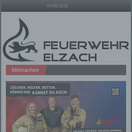
Zum
10/08/2026
Inhalt
springen
Freiwillige
Mitmachen
Feuerwehr
Elzach
Offizielle
Homepage
der
Freiwilligen
Feuerwehr