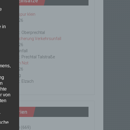
Letzte Einsätze
e
ABC-1, Ölspur klein
23/06/2026
 in
Ölspur
Einsatzort: Oberprechtal
TH 2 Absicherung Verkehrsunfall
20/06/2026
Verkehrsunfall
Einsatzort: Prechtal Talstraße
TH1 Tier in Not
mens,
18/06/2026
Tierrettung
ng
Einsatzort: Elzach
en
chte
r von
ten
Kategorien
.
ische
Einsätze
(669)