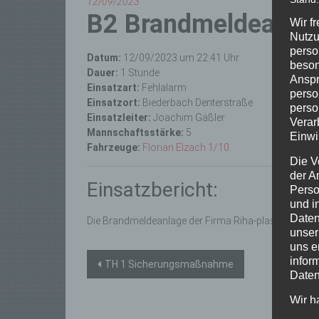
12/09/2023
B2 Brandmeldeanla
Wir f
Nutzu
perso
Datum:
12/09/2023 um 22:41 Uhr
beson
Dauer:
1 Stunde
Anspr
Einsatzart:
Fehlalarm
perso
Einsatzort:
Biederbach Denterstraße
perso
Einsatzleiter:
Joachim Gäßler
Verar
Mannschaftsstärke:
5
Einwi
Fahrzeuge:
Florian Elzach 1/10
Die V
der A
Einsatzbericht:
Perso
und i
Daten
Die Brandmeldeanlage der Firma Riha-plastic GmbH
unser
uns e
Beitragsnavigation
infor
TH 1 Sicherungsmaßnahme
Daten
Wir h
und o