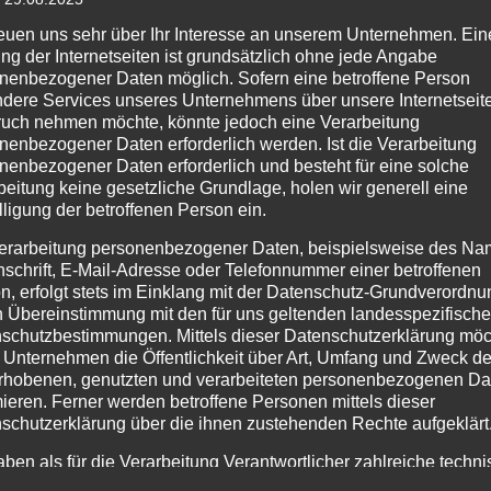
ge
reuen uns sehr über Ihr Interesse an unserem Unternehmen. Ein
ng der Internetseiten ist grundsätzlich ohne jede Angabe
nenbezogener Daten möglich. Sofern eine betroffene Person
dere Services unseres Unternehmens über unsere Internetseite
uch nehmen möchte, könnte jedoch eine Verarbeitung
nenbezogener Daten erforderlich werden. Ist die Verarbeitung
nenbezogener Daten erforderlich und besteht für eine solche
beitung keine gesetzliche Grundlage, holen wir generell eine
lligung der betroffenen Person ein.
erarbeitung personenbezogener Daten, beispielsweise des Na
nschrift, E-Mail-Adresse oder Telefonnummer einer betroffenen
n, erfolgt stets im Einklang mit der Datenschutz-Grundverordnu
n Übereinstimmung mit den für uns geltenden landesspezifisch
schutzbestimmungen. Mittels dieser Datenschutzerklärung mö
 hat mehrfach ausgelöst. Fehlalarm.
 Unternehmen die Öffentlichkeit über Art, Umfang und Zweck de
rhobenen, genutzten und verarbeiteten personenbezogenen Da
mieren. Ferner werden betroffene Personen mittels dieser
ABC 1 Ölspur
schutzerklärung über die ihnen zustehenden Rechte aufgeklärt
aben als für die Verarbeitung Verantwortlicher zahlreiche techn
rganisatorische Maßnahmen umgesetzt, um einen möglichst