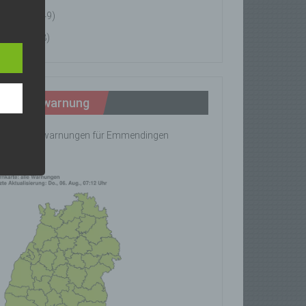
News
(49)
n
Tipps
(8)
ann.
ise
Wetterwarnung
ine Wetterwarnungen für Emmendingen
rhanden!
z-
g soll
r
 vorab