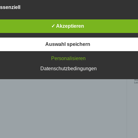
nlosen Schutz der über diese Internetseite verarbeiteten
ssenziell
nenbezogenen Daten sicherzustellen. Dennoch können
netbasierte Datenübertragungen grundsätzlich Sicherheitslücke
isen, sodass ein absoluter Schutz nicht gewährleistet werden k
✓ Akzeptieren
iesem Grund steht es jeder betroffenen Person frei,
nenbezogene Daten auch auf alternativen Wegen, beispielswe
onisch, an uns zu übermitteln.
Auswahl speichern
ffsbestimmungen
Personalisieren
Ke
tenschutzerklärung beruht auf den Begrifflichkeiten, die durch den
vo
Datenschutzbedingungen
ischen Richtlinien- und Verordnungsgeber beim Erlass der Datenschut
verordnung (DS-GVO) verwendet wurden. Unsere Datenschutzerklärun
 für die Öffentlichkeit als auch für unsere Kunden und Geschäftspartne
h lesbar und verständlich sein. Um dies zu gewährleisten, möchten wir
rwendeten Begrifflichkeiten erläutern.
erwenden in dieser Datenschutzerklärung unter anderem die
nden Begriffe:
 personenbezogene Daten