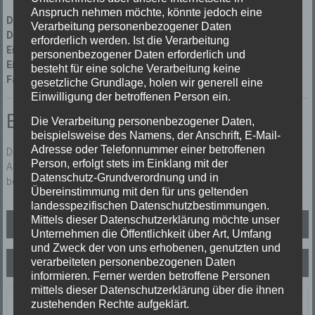
Anspruch nehmen möchte, könnte jedoch eine
Datum:
04/04/2024 um 9:22 Uhr
Verarbeitung personenbezogener Daten
Dauer:
0 Minuten
erforderlich werden. Ist die Verarbeitung
Einsatzart:
Fehlalarm (Fehlalarm)
personenbezogener Daten erforderlich und
Einsatzort:
Hofstetten Munde 1
besteht für eine solche Verarbeitung keine
Fahrzeuge:
Florian Elzach 1/46
,
Florian Elzach 1/14
gesetzliche Grundlage, holen wir generell eine
Einwilligung der betroffenen Person ein.
Einsatzbericht:
Die Verarbeitung personenbezogener Daten,
beispielsweise des Namens, der Anschrift, E-Mail-
Adresse oder Telefonnummer einer betroffenen
Die Brandmeldeanlage der Biereck / Hofstettten hat ausgelöst.
Person, erfolgt stets im Einklang mit der
Aufgrund der neuen AAO unterstütz die Freiwillige Feuerwehr Elzach
Datenschutz-Grundverordnung und in
bei Einsätzen in der Ortenau.
Übereinstimmung mit den für uns geltenden
landesspezifischen Datenschutzbestimmungen.
Beitragsnavigation
Mittels dieser Datenschutzerklärung möchte unser
B2 Brand
Unternehmen die Öffentlichkeit über Art, Umfang
und Zweck der von uns erhobenen, genutzten und
verarbeiteten personenbezogenen Daten
B2 Brandmeldeanlage
informieren. Ferner werden betroffene Personen
mittels dieser Datenschutzerklärung über die ihnen
zustehenden Rechte aufgeklärt.
Letzte Einsätze