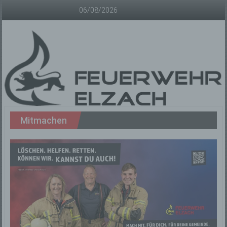
Zum
06/08/2026
Inhalt
springen
Freiwillige
Mitmachen
Feuerwehr
Elzach
Offizielle
Homepage
der
Freiwilligen
Feuerwehr