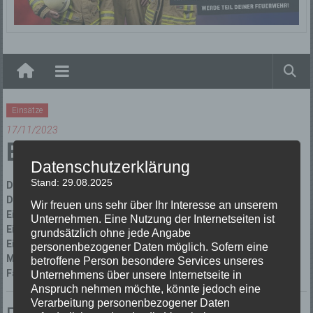
Elzach
Einsätze
17/11/2023
B2 DLK
Datenschutzerklärung
Stand: 29.08.2025
Datum:
17/11/2023 um 0:09 Uhr
Dauer:
33 Minuten
Wir freuen uns sehr über Ihr Interesse an unserem
Einsatzart:
Brandeinsatz
Unternehmen. Eine Nutzung der Internetseiten ist
Einsatzort:
Biederbach Talstraße
grundsätzlich ohne jede Angabe
Einsatzleiter:
Thomas Dufner
personenbezogener Daten möglich. Sofern eine
Mannschaftsstärke:
14
betroffene Person besondere Services unseres
Fahrzeuge:
Florian Elzach 1/10
,
Florian Elzach 1/44
Unternehmens über unsere Internetseite in
Anspruch nehmen möchte, könnte jedoch eine
Verarbeitung personenbezogener Daten