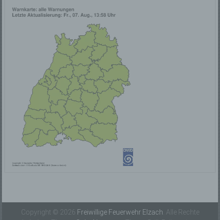
unter anderem die folgenden Begriffe:
a) personenbezogene Daten
Personenbezogene Daten sind alle Informationen,
die sich auf eine identifizierte oder identifizierbare
natürliche Person (im Folgenden „betroffene Person")
beziehen. Als identifizierbar wird eine natürliche
Person angesehen, die direkt oder indirekt,
insbesondere mittels Zuordnung zu einer Kennung
wie einem Namen, zu einer Kennnummer, zu
Standortdaten, zu einer Online-Kennung oder zu
einem oder mehreren besonderen Merkmalen, die
Ausdruck der physischen, physiologischen,
genetischen, psychischen, wirtschaftlichen,
kulturellen oder sozialen Identität dieser natürlichen
Person sind, identifiziert werden kann.
b) betroffene Person
Betroffene Person ist jede identifizierte oder
Copyright © 2026
Freiwillige Feuerwehr Elzach
. Alle Rechte
identifizierbare natürliche Person, deren