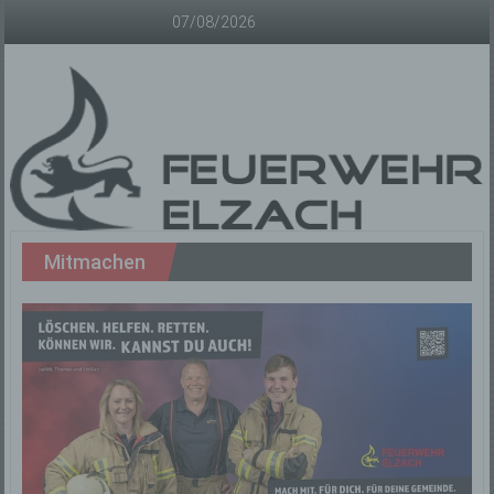
Zum
07/08/2026
Inhalt
springen
Freiwillige
Mitmachen
Feuerwehr
Elzach
Offizielle
Homepage
der
Freiwilligen
Feuerwehr