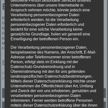
betroffene Person besondere Services unseres
B1 Brand
Unternehmens über unsere Internetseite in
Anspruch nehmen möchte, könnte jedoch eine
Verarbeitung personenbezogener Daten
Datum:
21/09/2022 um 19:38 Uhr
erforderlich werden. Ist die Verarbeitung
Dauer:
37 Minuten
personenbezogener Daten erforderlich und
Einsatzart:
Brandeinsatz
besteht für eine solche Verarbeitung keine
Einsatzort:
Yach
gesetzliche Grundlage, holen wir generell eine
Einsatzleiter:
Guido Schultis
Einwilligung der betroffenen Person ein.
Mannschaftsstärke:
7
Die Verarbeitung personenbezogener Daten,
Fahrzeuge:
Florian Elzach 1/46
beispielsweise des Namens, der Anschrift, E-Mail-
Adresse oder Telefonnummer einer betroffenen
Einsatzbericht:
Person, erfolgt stets im Einklang mit der
Datenschutz-Grundverordnung und in
Übereinstimmung mit den für uns geltenden
Durch Landung eines RTH angefachtes Nutzfeuer. Das Feuer wurde
landesspezifischen Datenschutzbestimmungen.
mit einem C-Rohr abgeslöscht.
Mittels dieser Datenschutzerklärung möchte unser
Unternehmen die Öffentlichkeit über Art, Umfang
Beitragsnavigation
und Zweck der von uns erhobenen, genutzten und
B2 Zimmerbrand
verarbeiteten personenbezogenen Daten
informieren. Ferner werden betroffene Personen
mittels dieser Datenschutzerklärung über die ihnen
TH1 Insekteneinsatz