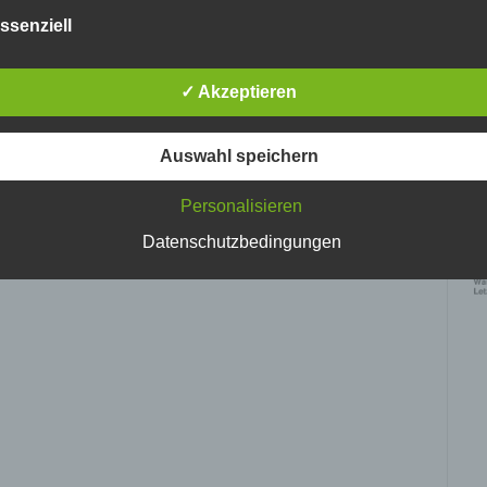
nlosen Schutz der über diese Internetseite verarbeiteten
ssenziell
nenbezogenen Daten sicherzustellen. Dennoch können
netbasierte Datenübertragungen grundsätzlich Sicherheitslücke
isen, sodass ein absoluter Schutz nicht gewährleistet werden k
✓ Akzeptieren
iesem Grund steht es jeder betroffenen Person frei,
nenbezogene Daten auch auf alternativen Wegen, beispielswe
onisch, an uns zu übermitteln.
Auswahl speichern
ffsbestimmungen
Personalisieren
Ke
tenschutzerklärung beruht auf den Begrifflichkeiten, die durch den
vo
Datenschutzbedingungen
ischen Richtlinien- und Verordnungsgeber beim Erlass der Datenschut
verordnung (DS-GVO) verwendet wurden. Unsere Datenschutzerklärun
 für die Öffentlichkeit als auch für unsere Kunden und Geschäftspartne
h lesbar und verständlich sein. Um dies zu gewährleisten, möchten wir
rwendeten Begrifflichkeiten erläutern.
erwenden in dieser Datenschutzerklärung unter anderem die
nden Begriffe:
 personenbezogene Daten