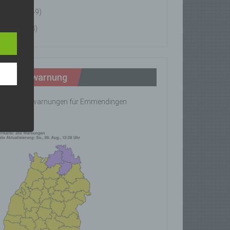
News
(49)
n
Tipps
(8)
ann.
ise
Wetterwarnung
ine Wetterwarnungen für Emmendingen
rhanden!
z-
g soll
r
 vorab