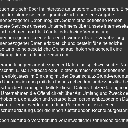
stung
reuen uns sehr über Ihr Interesse an unserem Unternehmen. Ein
ng der Internetseiten ist grundsätzlich ohne jede Angabe
nenbezogener Daten möglich. Sofern eine betroffene Person
dere Services unseres Unternehmens über unsere Internetseite
uch nehmen möchte, könnte jedoch eine Verarbeitung
nenbezogener Daten erforderlich werden. Ist die Verarbeitung
nenbezogener Daten erforderlich und besteht für eine solche
beitung keine gesetzliche Grundlage, holen wir generell eine
lligung der betroffenen Person ein.
erarbeitung personenbezogener Daten, beispielsweise des Na
nschrift, E-Mail-Adresse oder Telefonnummer einer betroffenen
n, erfolgt stets im Einklang mit der Datenschutz-Grundverordnu
n Übereinstimmung mit den für uns geltenden landesspezifisch
schutzbestimmungen. Mittels dieser Datenschutzerklärung mö
aum über der Straße.
 Unternehmen die Öffentlichkeit über Art, Umfang und Zweck de
rhobenen, genutzten und verarbeiteten personenbezogenen Da
mieren. Ferner werden betroffene Personen mittels dieser
Technische Hilfeleistung
schutzerklärung über die ihnen zustehenden Rechte aufgeklärt
aben als für die Verarbeitung Verantwortlicher zahlreiche techn
rganisatorische Maßnahmen umgesetzt, um einen möglichst