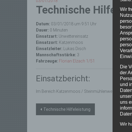
03/01/2018
Technische Hilfelei
Wir f
Nutzu
perso
Datum:
03/01/2018 um 9:51 Uhr
beson
Dauer:
0 Minuten
Anspr
Einsatzart:
Unwettereinsatz
perso
Einsatzort:
Katzenmoos
perso
Einsatzleiter:
Lukas Disch
Verar
Mannschaftsstärke:
3
Einwi
Fahrzeuge:
Florian Elzach 1/51
Die V
der A
Einsatzbericht:
Perso
und i
Daten
Im Bereich Katzenmoos / Steinmühlenweg lag ein B
unser
uns e
Beitragsnavigation
infor
Technische Hilfeleistung
Daten
Wir h
und o