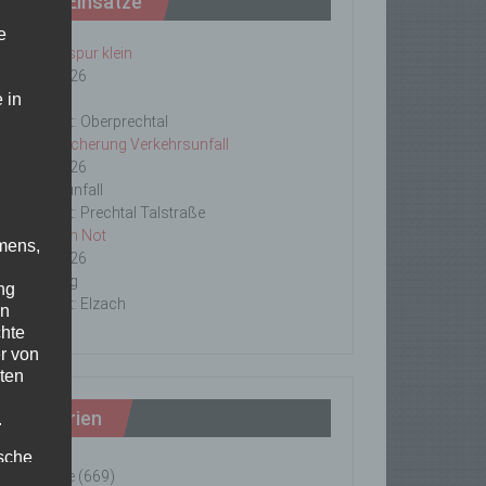
Letzte Einsätze
e
ABC-1, Ölspur klein
23/06/2026
 in
Ölspur
Einsatzort: Oberprechtal
TH 2 Absicherung Verkehrsunfall
20/06/2026
Verkehrsunfall
Einsatzort: Prechtal Talstraße
TH1 Tier in Not
mens,
18/06/2026
Tierrettung
ng
Einsatzort: Elzach
en
chte
r von
ten
Kategorien
.
ische
Einsätze
(669)