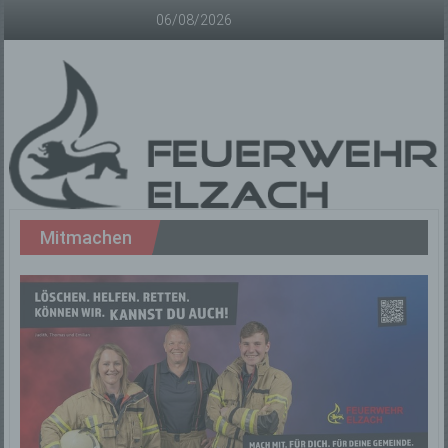
Zum
06/08/2026
Inhalt
springen
Freiwillige
Mitmachen
Feuerwehr
Elzach
Offizielle
Homepage
der
Freiwilligen
Feuerwehr