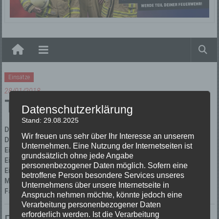
Elzach
Einsätze
28/01/2018
Technische Hilfeleistung
Datenschutzerklärung
Stand: 29.08.2025
Datum:
28/01/2018 um 9:16 Uhr
Wir freuen uns sehr über Ihr Interesse an unserem
Dauer:
28 Minuten
Unternehmen. Eine Nutzung der Internetseiten ist
Einsatzart:
Technische Hilfeleistung
grundsätzlich ohne jede Angabe
Einsatzort:
Elzach Zollstockstraße
personenbezogener Daten möglich. Sofern eine
Einsatzleiter:
Peter Schultis
betroffene Person besondere Services unseres
Mannschaftsstärke:
2
Unternehmens über unsere Internetseite in
Fahrzeuge:
Florian Elzach 1/19
Anspruch nehmen möchte, könnte jedoch eine
Verarbeitung personenbezogener Daten
erforderlich werden. Ist die Verarbeitung