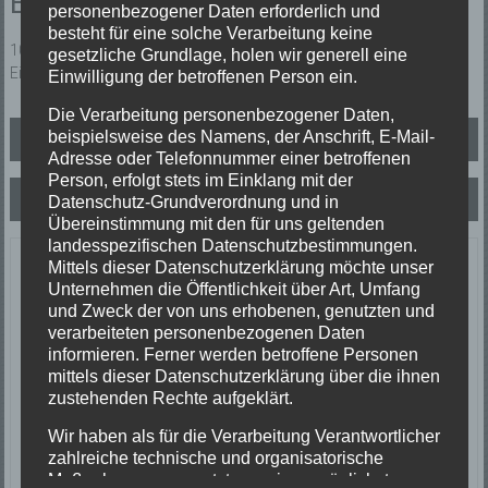
Einsatzbericht:
personenbezogener Daten erforderlich und
besteht für eine solche Verarbeitung keine
10 cm Wasser in einem Keller eines Einfamilienwohnhauses. Unter
gesetzliche Grundlage, holen wir generell eine
Einsatz eines Wassersaugers wurde das Wasser aufgenommen.
Einwilligung der betroffenen Person ein.
Die Verarbeitung personenbezogener Daten,
Beitragsnavigation
beispielsweise des Namens, der Anschrift, E-Mail-
Rauchentwicklung
Adresse oder Telefonnummer einer betroffenen
Person, erfolgt stets im Einklang mit der
Brand
Datenschutz-Grundverordnung und in
Übereinstimmung mit den für uns geltenden
landesspezifischen Datenschutzbestimmungen.
Letzte Einsätze
Mittels dieser Datenschutzerklärung möchte unser
Unternehmen die Öffentlichkeit über Art, Umfang
und Zweck der von uns erhobenen, genutzten und
ABC-1, Ölspur klein
verarbeiteten personenbezogenen Daten
23/06/2026
informieren. Ferner werden betroffene Personen
Ölspur
mittels dieser Datenschutzerklärung über die ihnen
Einsatzort: Oberprechtal
zustehenden Rechte aufgeklärt.
TH 2 Absicherung Verkehrsunfall
20/06/2026
Wir haben als für die Verarbeitung Verantwortlicher
zahlreiche technische und organisatorische
Verkehrsunfall
Maßnahmen umgesetzt, um einen möglichst
Einsatzort: Prechtal Talstraße