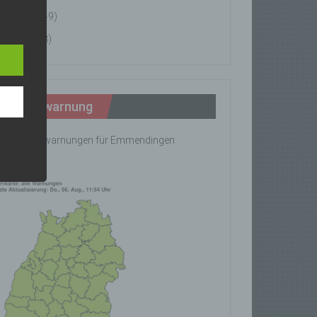
News
(49)
n
Tipps
(8)
ann.
ise
Wetterwarnung
ine Wetterwarnungen für Emmendingen
rhanden!
z-
g soll
r
 vorab