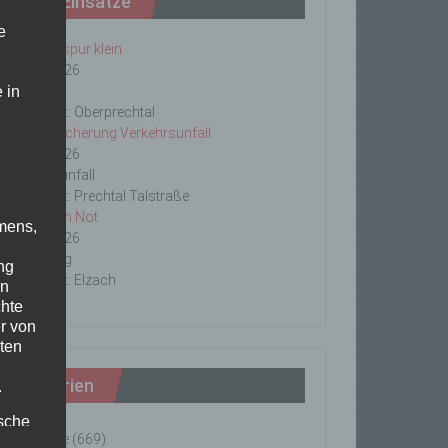
Letzte Einsätze
e
ABC-1, Ölspur klein
23/06/2026
 in
Ölspur
Einsatzort: Oberprechtal
TH 2 Absicherung Verkehrsunfall
20/06/2026
Verkehrsunfall
Einsatzort: Prechtal Talstraße
TH1 Tier in Not
mens,
18/06/2026
Tierrettung
ng
Einsatzort: Elzach
en
chte
r von
ten
Kategorien
.
ische
Einsätze
(669)