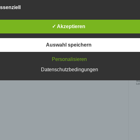
nlosen Schutz der über diese Internetseite verarbeiteten
ssenziell
nenbezogenen Daten sicherzustellen. Dennoch können
netbasierte Datenübertragungen grundsätzlich Sicherheitslücke
isen, sodass ein absoluter Schutz nicht gewährleistet werden k
✓ Akzeptieren
iesem Grund steht es jeder betroffenen Person frei,
nenbezogene Daten auch auf alternativen Wegen, beispielswe
onisch, an uns zu übermitteln.
Auswahl speichern
ffsbestimmungen
Personalisieren
Ke
tenschutzerklärung beruht auf den Begrifflichkeiten, die durch den
vo
Datenschutzbedingungen
ischen Richtlinien- und Verordnungsgeber beim Erlass der Datenschut
verordnung (DS-GVO) verwendet wurden. Unsere Datenschutzerklärun
 für die Öffentlichkeit als auch für unsere Kunden und Geschäftspartne
h lesbar und verständlich sein. Um dies zu gewährleisten, möchten wir
rwendeten Begrifflichkeiten erläutern.
erwenden in dieser Datenschutzerklärung unter anderem die
nden Begriffe:
 personenbezogene Daten