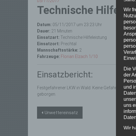
05/11/2017
Technische Hilfelei
Wir f
Nutzu
perso
Datum:
05/11/2017 um 23:23 Uhr
beson
Dauer:
21 Minuten
Anspr
Einsatzart:
Technische Hilfeleistung
perso
Einsatzort:
Prechtal
perso
Mannschaftsstärke:
2
Verar
Fahrzeuge:
Florian Elzach 1/10
Einwi
Die V
Einsatzbericht:
der A
Perso
und i
Festgefahrener LKW in Wald. Keine Gefahr in Verzug
Daten
geborgen.
unser
uns e
Beitragsnavigation
infor
Unwettereinsatz
Daten
Wir h
und o