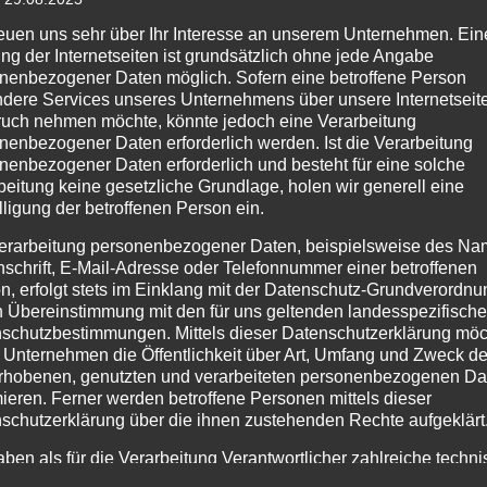
stung
reuen uns sehr über Ihr Interesse an unserem Unternehmen. Ein
ng der Internetseiten ist grundsätzlich ohne jede Angabe
nenbezogener Daten möglich. Sofern eine betroffene Person
dere Services unseres Unternehmens über unsere Internetseite
uch nehmen möchte, könnte jedoch eine Verarbeitung
nenbezogener Daten erforderlich werden. Ist die Verarbeitung
nenbezogener Daten erforderlich und besteht für eine solche
beitung keine gesetzliche Grundlage, holen wir generell eine
lligung der betroffenen Person ein.
erarbeitung personenbezogener Daten, beispielsweise des Na
nschrift, E-Mail-Adresse oder Telefonnummer einer betroffenen
n, erfolgt stets im Einklang mit der Datenschutz-Grundverordnu
n Übereinstimmung mit den für uns geltenden landesspezifisch
. LKW konnte stehen bleiben und wurde bei Tageslicht
schutzbestimmungen. Mittels dieser Datenschutzerklärung mö
 Unternehmen die Öffentlichkeit über Art, Umfang und Zweck de
rhobenen, genutzten und verarbeiteten personenbezogenen Da
mieren. Ferner werden betroffene Personen mittels dieser
Technische Hilfeleistung
schutzerklärung über die ihnen zustehenden Rechte aufgeklärt
aben als für die Verarbeitung Verantwortlicher zahlreiche techn
rganisatorische Maßnahmen umgesetzt, um einen möglichst