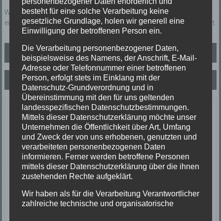
personenbezogener Daten erforderlich und
besteht für eine solche Verarbeitung keine
Wasser drohte in Folge eines Starkregenereignisses in den Keller
gesetzliche Grundlage, holen wir generell eine
einzudringen. Mittels Tragkraftspritze wurde das Wasser abgepumpt.
Einwilligung der betroffenen Person ein.
Beitragsnavigation
Die Verarbeitung personenbezogener Daten,
TH1 Technische Hilfe
beispielsweise des Namens, der Anschrift, E-Mail-
Adresse oder Telefonnummer einer betroffenen
Person, erfolgt stets im Einklang mit der
TH1 Insekteneinsatz
Datenschutz-Grundverordnung und in
Übereinstimmung mit den für uns geltenden
landesspezifischen Datenschutzbestimmungen.
Letzte Einsätze
Mittels dieser Datenschutzerklärung möchte unser
Unternehmen die Öffentlichkeit über Art, Umfang
ABC-1, Ölspur klein
und Zweck der von uns erhobenen, genutzten und
23/06/2026
verarbeiteten personenbezogenen Daten
Ölspur
informieren. Ferner werden betroffene Personen
Einsatzort: Oberprechtal
mittels dieser Datenschutzerklärung über die ihnen
TH 2 Absicherung Verkehrsunfall
zustehenden Rechte aufgeklärt.
20/06/2026
Wir haben als für die Verarbeitung Verantwortlicher
Verkehrsunfall
zahlreiche technische und organisatorische
Einsatzort: Prechtal Talstraße
Maßnahmen umgesetzt, um einen möglichst
TH1 Tier in Not