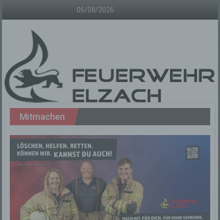
Zum
06/08/2026
Inhalt
springen
Freiwillige
Mitmachen
Feuerwehr
Elzach
Offizielle
Homepage
der
Freiwilligen
Feuerwehr