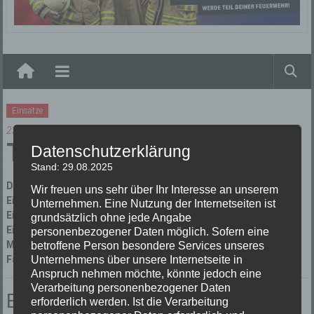
Elzach
Einsätze
23/06/2022
TH 1 Wassernot
Datenschutzerklärung
Stand: 29.08.2025
Datum:
23/06/2022 um 18:56 Uhr
Wir freuen uns sehr über Ihr Interesse an unserem
Einsatzart:
Technische Hilfeleistung
Unternehmen. Eine Nutzung der Internetseiten ist
Einsatzort:
Elzach Sägewerkstraße
grundsätzlich ohne jede Angabe
Einsatzleiter:
Sascha Schwarz
personenbezogener Daten möglich. Sofern eine
Mannschaftsstärke:
8
betroffene Person besondere Services unseres
Fahrzeuge:
Florian Elzach 1/44
Unternehmens über unsere Internetseite in
Anspruch nehmen möchte, könnte jedoch eine
Verarbeitung personenbezogener Daten
Einsatzbericht:
erforderlich werden. Ist die Verarbeitung