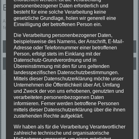
Einsatzbericht:
personenbezogener Daten erforderlich und
besteht für eine solche Verarbeitung keine
gesetzliche Grundlage, holen wir generell eine
Ast hängt in Fahrbahn L107. Vor Ort wurde ein kleinerer Ast
Einwilligung der betroffenen Person ein.
festgestellt und entfernt.
Die Verarbeitung personenbezogener Daten,
beispielsweise des Namens, der Anschrift, E-Mail-
Beitragsnavigation
B3 BMA SO
Adresse oder Telefonnummer einer betroffenen
Person, erfolgt stets im Einklang mit der
Datenschutz-Grundverordnung und in
B2 DLK
Übereinstimmung mit den für uns geltenden
landesspezifischen Datenschutzbestimmungen.
Mittels dieser Datenschutzerklärung möchte unser
Letzte Einsätze
Unternehmen die Öffentlichkeit über Art, Umfang
und Zweck der von uns erhobenen, genutzten und
verarbeiteten personenbezogenen Daten
ABC-1, Ölspur klein
informieren. Ferner werden betroffene Personen
23/06/2026
mittels dieser Datenschutzerklärung über die ihnen
Ölspur
zustehenden Rechte aufgeklärt.
Einsatzort: Oberprechtal
TH 2 Absicherung Verkehrsunfall
Wir haben als für die Verarbeitung Verantwortlicher
20/06/2026
zahlreiche technische und organisatorische
Verkehrsunfall
Maßnahmen umgesetzt, um einen möglichst