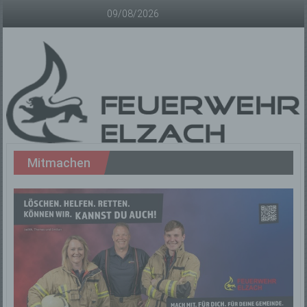
Zum
09/08/2026
Inhalt
springen
Freiwillige
Mitmachen
Feuerwehr
Elzach
Offizielle
Homepage
der
Freiwilligen
Feuerwehr