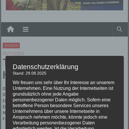
Elzach
Einsätze
05/11/2023
TH1 Technische
Datenschutzerklärung
Hilfeleistung
Stand: 29.08.2025
Wir freuen uns sehr über Ihr Interesse an unserem
Unternehmen. Eine Nutzung der Internetseiten ist
Datum:
05/11/2023 um 9:49 Uhr
grundsätzlich ohne jede Angabe
Dauer:
39 Minuten
personenbezogener Daten möglich. Sofern eine
Einsatzart:
Technische Hilfeleistung
betroffene Person besondere Services unseres
Einsatzort:
Oberprechtal L 107
Unternehmens über unsere Internetseite in
Mannschaftsstärke:
6
Anspruch nehmen möchte, könnte jedoch eine
Fahrzeuge:
Florian Elzach 2/42
Verarbeitung personenbezogener Daten
erforderlich werden. Ist die Verarbeitung