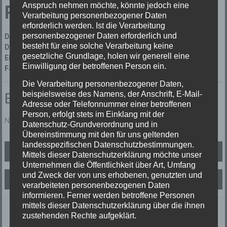
Anspruch nehmen möchte, könnte jedoch eine
Rettungsdienst
Verarbeitung personenbezogener Daten
erforderlich werden. Ist die Verarbeitung
personenbezogener Daten erforderlich und
Datum:
12/09/2021 um 13:50 Uhr
besteht für eine solche Verarbeitung keine
Dauer:
2 Stunden 21 Minuten
gesetzliche Grundlage, holen wir generell eine
Einsatzart:
Unterstützung Rettungsdienst
Einwilligung der betroffenen Person ein.
Fahrzeuge:
Florian Elzach 1/10
Die Verarbeitung personenbezogener Daten,
beispielsweise des Namens, der Anschrift, E-Mail-
Einsatzbericht:
Adresse oder Telefonnummer einer betroffenen
Person, erfolgt stets im Einklang mit der
Notarztzubringer
Datenschutz-Grundverordnung und in
Übereinstimmung mit den für uns geltenden
landesspezifischen Datenschutzbestimmungen.
Beitragsnavigation
TH1 Unterstützung Rettungsdienst
Mittels dieser Datenschutzerklärung möchte unser
Unternehmen die Öffentlichkeit über Art, Umfang
und Zweck der von uns erhobenen, genutzten und
TH1 Unterstützung Rettungsdienst
verarbeiteten personenbezogenen Daten
informieren. Ferner werden betroffene Personen
mittels dieser Datenschutzerklärung über die ihnen
Letzte Einsätze
zustehenden Rechte aufgeklärt.