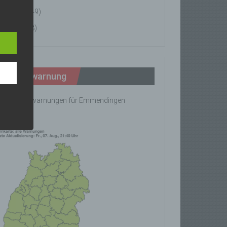
News
(49)
n
Tipps
(8)
ann.
ise
Wetterwarnung
ine Wetterwarnungen für Emmendingen
rhanden!
z-
g soll
r
 vorab