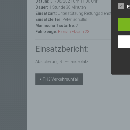
Datum:
31/08/2021 um 11:30 Uhr
lücke
E
Dauer:
1 Stunde 30 Minuten
perso
Einsatzart:
Unterstützung Rettungsdienst
Inter
Einsatzleiter:
Peter Schultis
aufwe
Mannschaftsstärke:
2
Aus d
Fahrzeuge:
Florian Elzach 23
perso
telef
Einsatzbericht:
Begri
Die Da
Absicherung RTH-Landeplatz.
Europä
Grund
sowohl
Beitragsnavigation
einfac
TH3 Verkehrsunfall
die ve
Wir v
folge
a)