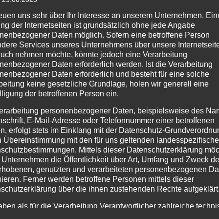
reuen uns sehr über Ihr Interesse an unserem Unternehmen. Ein
ng der Internetseiten ist grundsätzlich ohne jede Angabe
nenbezogener Daten möglich. Sofern eine betroffene Person
dere Services unseres Unternehmens über unsere Internetseite
uch nehmen möchte, könnte jedoch eine Verarbeitung
nenbezogener Daten erforderlich werden. Ist die Verarbeitung
nenbezogener Daten erforderlich und besteht für eine solche
beitung keine gesetzliche Grundlage, holen wir generell eine
lligung der betroffenen Person ein.
erarbeitung personenbezogener Daten, beispielsweise des Na
nschrift, E-Mail-Adresse oder Telefonnummer einer betroffenen
n, erfolgt stets im Einklang mit der Datenschutz-Grundverordnu
n Übereinstimmung mit den für uns geltenden landesspezifisch
schutzbestimmungen. Mittels dieser Datenschutzerklärung mö
 Unternehmen die Öffentlichkeit über Art, Umfang und Zweck de
rhobenen, genutzten und verarbeiteten personenbezogenen Da
mieren. Ferner werden betroffene Personen mittels dieser
schutzerklärung über die ihnen zustehenden Rechte aufgeklärt
Rettungsdienst
aben als für die Verarbeitung Verantwortlicher zahlreiche techn
rganisatorische Maßnahmen umgesetzt, um einen möglichst