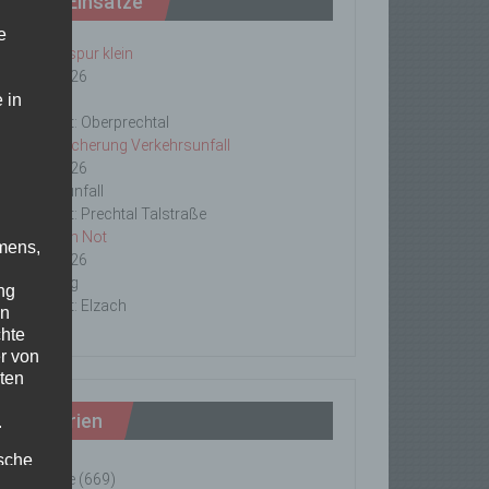
Letzte Einsätze
e
ABC-1, Ölspur klein
23/06/2026
 in
Ölspur
Einsatzort: Oberprechtal
TH 2 Absicherung Verkehrsunfall
20/06/2026
Verkehrsunfall
Einsatzort: Prechtal Talstraße
TH1 Tier in Not
mens,
18/06/2026
Tierrettung
ng
Einsatzort: Elzach
en
chte
r von
ten
Kategorien
.
ische
Einsätze
(669)