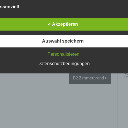
nlosen Schutz der über diese Internetseite verarbeiteten
ssenziell
nenbezogenen Daten sicherzustellen. Dennoch können
netbasierte Datenübertragungen grundsätzlich Sicherheitslücke
isen, sodass ein absoluter Schutz nicht gewährleistet werden k
✓ Akzeptieren
iesem Grund steht es jeder betroffenen Person frei,
nenbezogene Daten auch auf alternativen Wegen, beispielswe
onisch, an uns zu übermitteln.
Auswahl speichern
ffsbestimmungen
Personalisieren
Ke
tenschutzerklärung beruht auf den Begrifflichkeiten, die durch den
vo
Datenschutzbedingungen
ischen Richtlinien- und Verordnungsgeber beim Erlass der Datenschut
verordnung (DS-GVO) verwendet wurden. Unsere Datenschutzerklärun
 für die Öffentlichkeit als auch für unsere Kunden und Geschäftspartne
h lesbar und verständlich sein. Um dies zu gewährleisten, möchten wir
B2 Zimmerbrand
rwendeten Begrifflichkeiten erläutern.
erwenden in dieser Datenschutzerklärung unter anderem die
nden Begriffe:
 personenbezogene Daten