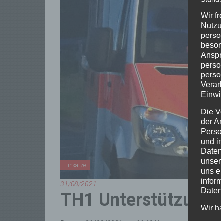
Wir f
Nutzu
perso
beson
Anspr
perso
perso
Verar
Einwi
Die V
der A
Perso
und i
Daten
unser
Einsätze
uns e
infor
31/08/2021
Daten
TH1 Unterstützung 
Wir h
und o