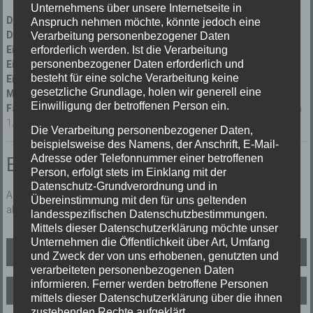
Unternehmens über unsere Internetseite in
Datum:
17/01/2025 um 7:18 Uhr
Anspruch nehmen möchte, könnte jedoch eine
Dauer:
32 Minuten
Verarbeitung personenbezogener Daten
Einsatzart:
Fehlalarm (Fehlalarm)
erforderlich werden. Ist die Verarbeitung
personenbezogener Daten erforderlich und
Einsatzort:
Hofstetten Munde
besteht für eine solche Verarbeitung keine
Einsatzleiter:
Dominik Ketterer FW Hofstetten
gesetzliche Grundlage, holen wir generell eine
Mannschaftsstärke:
15
Einwilligung der betroffenen Person ein.
Fahrzeuge:
Florian Elzach 1/46
,
Florian Elzach 1/51
,
Florian Elzach
1/14
Die Verarbeitung personenbezogener Daten,
beispielsweise des Namens, der Anschrift, E-Mail-
Adresse oder Telefonnummer einer betroffenen
Einsatzbericht:
Person, erfolgt stets im Einklang mit der
Datenschutz-Grundverordnung und in
Aufgrund der Erkundung der FW Hofstetten konnte die Einsatzfahrt
Übereinstimmung mit den für uns geltenden
abgebrochen werden.
landesspezifischen Datenschutzbestimmungen.
Mittels dieser Datenschutzerklärung möchte unser
Unternehmen die Öffentlichkeit über Art, Umfang
Beitragsnavigation
B2 Brandmeldeanlage
und Zweck der von uns erhobenen, genutzten und
verarbeiteten personenbezogenen Daten
informieren. Ferner werden betroffene Personen
TH2 Person in Not
mittels dieser Datenschutzerklärung über die ihnen
zustehenden Rechte aufgeklärt.