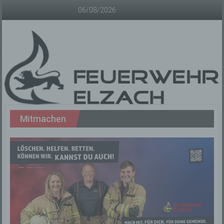
Zum
06/08/2026
Inhalt
springen
Freiwillige
Mitmachen
Feuerwehr
Elzach
Offizielle
Homepage
der
Freiwilligen
Feuerwehr