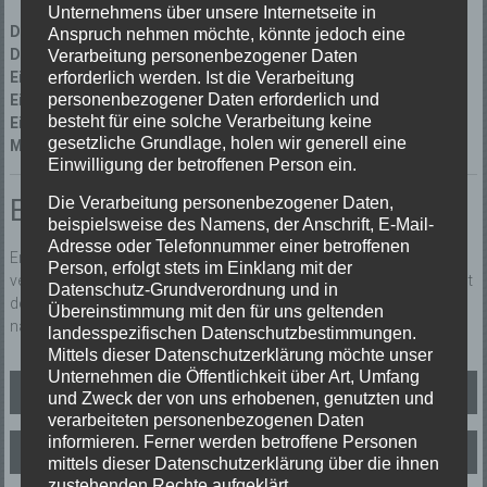
Unternehmens über unsere Internetseite in
Datum:
23/07/2018 um 12:28 Uhr
Anspruch nehmen möchte, könnte jedoch eine
Dauer:
2 Stunden 20 Minuten
Verarbeitung personenbezogener Daten
Einsatzart:
Tierrettung
erforderlich werden. Ist die Verarbeitung
personenbezogener Daten erforderlich und
Einsatzort:
Elzach
besteht für eine solche Verarbeitung keine
Einsatzleiter:
Thomas Dufner
gesetzliche Grundlage, holen wir generell eine
Mannschaftsstärke:
2
Einwilligung der betroffenen Person ein.
Einsatzbericht:
Die Verarbeitung personenbezogener Daten,
beispielsweise des Namens, der Anschrift, E-Mail-
Adresse oder Telefonnummer einer betroffenen
Erneut unternahm der Jungstorch wieder einen Flugversuch. Dabei
Person, erfolgt stets im Einklang mit der
verletzte sich der Storch. Er wurde eingefangen. Nach Absprache mit
Datenschutz-Grundverordnung und in
dem Bauhofleiter wurde er zur Storchenaufzucht und Pflegestation
Übereinstimmung mit den für uns geltenden
nach Reute gefahren.
landesspezifischen Datenschutzbestimmungen.
Mittels dieser Datenschutzerklärung möchte unser
Unternehmen die Öffentlichkeit über Art, Umfang
Beitragsnavigation
Tierrettung
und Zweck der von uns erhobenen, genutzten und
verarbeiteten personenbezogenen Daten
informieren. Ferner werden betroffene Personen
Unterstützung Rettungsdienst
mittels dieser Datenschutzerklärung über die ihnen
zustehenden Rechte aufgeklärt.