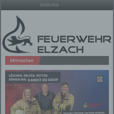
Zum
09/08/2026
Inhalt
springen
Freiwillige
Mitmachen
Feuerwehr
Elzach
Offizielle
Homepage
der
Freiwilligen
Feuerwehr