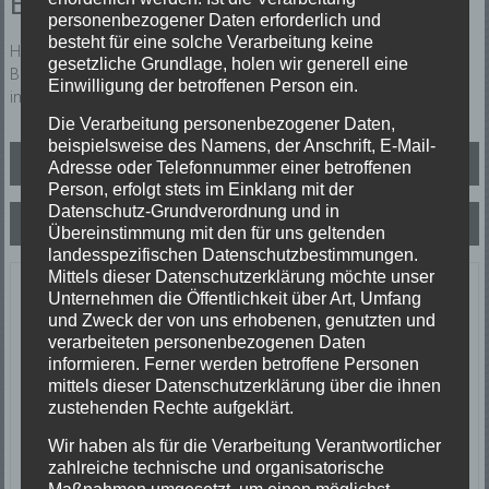
Einsatzbericht:
personenbezogener Daten erforderlich und
besteht für eine solche Verarbeitung keine
Hausnotruf. Aufgrund des parallel verlaufenden Einsatz in
gesetzliche Grundlage, holen wir generell eine
Biederbach wurde die Abteilung Elzach alarmiert. Der Patient wurde
Einwilligung der betroffenen Person ein.
im Garten angetroffen. Fehlalarm.
Die Verarbeitung personenbezogener Daten,
beispielsweise des Namens, der Anschrift, E-Mail-
Beitragsnavigation
Verkehrsunfall
Adresse oder Telefonnummer einer betroffenen
Person, erfolgt stets im Einklang mit der
Datenschutz-Grundverordnung und in
Unterstützung Rettungsdienst
Übereinstimmung mit den für uns geltenden
landesspezifischen Datenschutzbestimmungen.
Mittels dieser Datenschutzerklärung möchte unser
Letzte Einsätze
Unternehmen die Öffentlichkeit über Art, Umfang
und Zweck der von uns erhobenen, genutzten und
verarbeiteten personenbezogenen Daten
ABC-1, Ölspur klein
informieren. Ferner werden betroffene Personen
23/06/2026
mittels dieser Datenschutzerklärung über die ihnen
Ölspur
zustehenden Rechte aufgeklärt.
Einsatzort: Oberprechtal
TH 2 Absicherung Verkehrsunfall
Wir haben als für die Verarbeitung Verantwortlicher
20/06/2026
zahlreiche technische und organisatorische
Verkehrsunfall
Maßnahmen umgesetzt, um einen möglichst