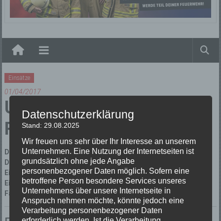
Elzach
Einsätze
01/04/2017
Unterstützung
Datenschutzerklärung
Rettungsdienst
Stand: 29.08.2025
Wir freuen uns sehr über Ihr Interesse an unserem
Unternehmen. Eine Nutzung der Internetseiten ist
Datum:
01/04/2017 um 16:26 Uhr
grundsätzlich ohne jede Angabe
Dauer:
34 Minuten
personenbezogener Daten möglich. Sofern eine
Einsatzart:
Unterstützung Rettungsdienst (Fehlalarm)
betroffene Person besondere Services unseres
Einsatzort:
Elzach
Unternehmens über unsere Internetseite in
Fahrzeuge:
Florian Elzach 1/10
,
Florian Elzach 1/44
Anspruch nehmen möchte, könnte jedoch eine
Verarbeitung personenbezogener Daten
erforderlich werden. Ist die Verarbeitung