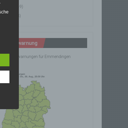
.
News
(49)
ische
Tipps
(8)
n
ann.
Wetterwarnung
ise
ine Wetterwarnungen für Emmendingen
rhanden!
z-
g soll
r
 vorab