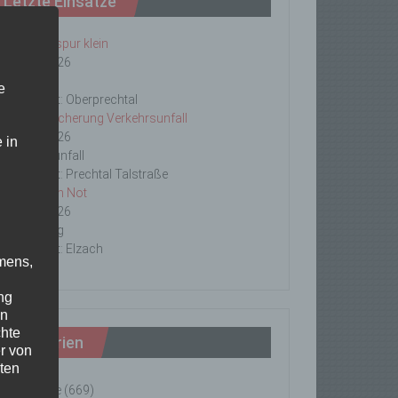
Letzte Einsätze
ABC-1, Ölspur klein
23/06/2026
Ölspur
e
Einsatzort: Oberprechtal
TH 2 Absicherung Verkehrsunfall
20/06/2026
 in
Verkehrsunfall
Einsatzort: Prechtal Talstraße
TH1 Tier in Not
18/06/2026
Tierrettung
Einsatzort: Elzach
mens,
ng
en
chte
Kategorien
r von
ten
Einsätze
(669)