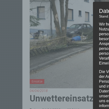
Dat
Stand
Wir f
Nutzu
perso
beson
Anspr
perso
perso
Verar
Einwi
Die V
der A
Perso
Einsätze
und i
04/04/2018
Daten
Unwettereinsatz
unser
uns e
infor