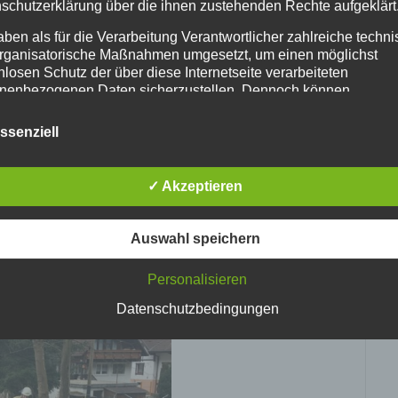
schutzerklärung über die ihnen zustehenden Rechte aufgeklärt
aben als für die Verarbeitung Verantwortlicher zahlreiche techn
rganisatorische Maßnahmen umgesetzt, um einen möglichst
nlosen Schutz der über diese Internetseite verarbeiteten
nenbezogenen Daten sicherzustellen. Dennoch können
netbasierte Datenübertragungen grundsätzlich Sicherheitslücke
1
isen, sodass ein absoluter Schutz nicht gewährleistet werden k
ssenziell
iesem Grund steht es jeder betroffenen Person frei,
nenbezogene Daten auch auf alternativen Wegen, beispielswe
Ke
onisch, an uns zu übermitteln.
✓ Akzeptieren
vo
enbergstraße
ffsbestimmungen
aße bis ins Nachbargrundstück.
Auswahl speichern
e Straße wieder freigeräumt.
tenschutzerklärung beruht auf den Begrifflichkeiten, die durch den
ischen Richtlinien- und Verordnungsgeber beim Erlass der Datenschut
verordnung (DS-GVO) verwendet wurden. Unsere Datenschutzerklärun
Personalisieren
 für die Öffentlichkeit als auch für unsere Kunden und Geschäftspartne
h lesbar und verständlich sein. Um dies zu gewährleisten, möchten wir
Datenschutzbedingungen
rwendeten Begrifflichkeiten erläutern.
erwenden in dieser Datenschutzerklärung unter anderem die
nden Begriffe: