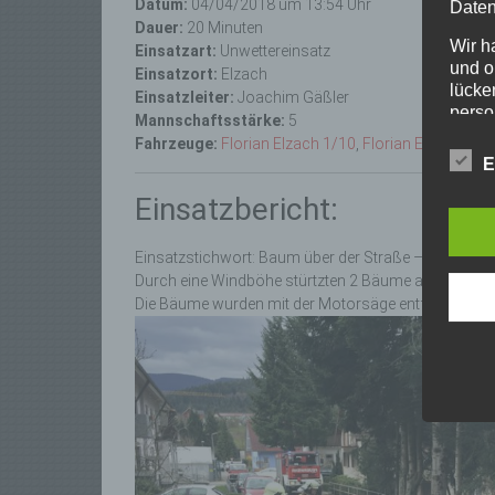
Datum:
04/04/2018 um 13:54 Uhr
Daten
Dauer:
20 Minuten
Wir h
Einsatzart:
Unwettereinsatz
und o
Einsatzort:
Elzach
lücke
Einsatzleiter:
Joachim Gäßler
perso
Mannschaftsstärke:
5
Inter
Fahrzeuge:
Florian Elzach 1/10
,
Florian Elzach 1/5
aufwe
E
Aus d
perso
Einsatzbericht:
telef
Einsatzstichwort: Baum über der Straße – Schwarz
Begri
Durch eine Windböhe stürtzten 2 Bäume auf die Str
Die Bäume wurden mit der Motorsäge entfernt und di
Die Da
Europä
Grund
sowohl
einfac
die ve
Wir v
folge