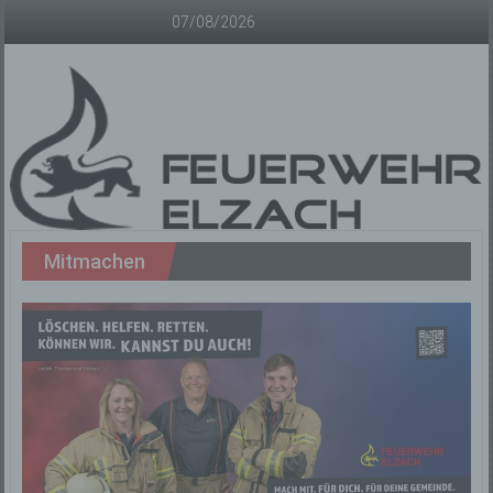
Zum
07/08/2026
Inhalt
springen
Freiwillige
Mitmachen
Feuerwehr
Elzach
Offizielle
Homepage
der
Freiwilligen
Feuerwehr