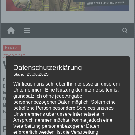
Elzach
Einsätze
07/09/2017
Verkehrsunfall
Datenschutzerklärung
Stand: 29.08.2025
Datum:
07/09/2017 um 22:17 Uhr
Wir freuen uns sehr über Ihr Interesse an unserem
Dauer:
1 Stunde 37 Minuten
Unternehmen. Eine Nutzung der Internetseiten ist
Einsatzart:
Verkehrsunfall
grundsätzlich ohne jede Angabe
Einsatzort:
Prechtal
personenbezogener Daten möglich. Sofern eine
Mannschaftsstärke:
10
betroffene Person besondere Services unseres
Fahrzeuge:
Florian Elzach 1/10
,
Florian Elzach 23
Unternehmens über unsere Internetseite in
Anspruch nehmen möchte, könnte jedoch eine
Verarbeitung personenbezogener Daten
Einsatzbericht:
erforderlich werden. Ist die Verarbeitung