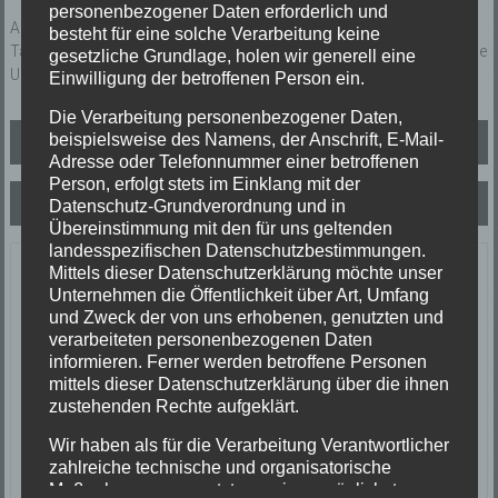
personenbezogener Daten erforderlich und
Auslaufende Betriebsstoffe nach Verkehrsunfall bei der Aral-
besteht für eine solche Verarbeitung keine
Tankestelle in Prechtal. Betriebsstoffe wurden aufgenommen und die
gesetzliche Grundlage, holen wir generell eine
Unfallstelle ausgeleuchtet.
Einwilligung der betroffenen Person ein.
Die Verarbeitung personenbezogener Daten,
Beitragsnavigation
beispielsweise des Namens, der Anschrift, E-Mail-
Unterstützung Rettungsdienst
Adresse oder Telefonnummer einer betroffenen
Person, erfolgt stets im Einklang mit der
Unterstützung Rettungsdienst
Datenschutz-Grundverordnung und in
Übereinstimmung mit den für uns geltenden
landesspezifischen Datenschutzbestimmungen.
Letzte Einsätze
Mittels dieser Datenschutzerklärung möchte unser
Unternehmen die Öffentlichkeit über Art, Umfang
und Zweck der von uns erhobenen, genutzten und
ABC-1, Ölspur klein
verarbeiteten personenbezogenen Daten
23/06/2026
informieren. Ferner werden betroffene Personen
Ölspur
mittels dieser Datenschutzerklärung über die ihnen
Einsatzort: Oberprechtal
zustehenden Rechte aufgeklärt.
TH 2 Absicherung Verkehrsunfall
20/06/2026
Wir haben als für die Verarbeitung Verantwortlicher
zahlreiche technische und organisatorische
Verkehrsunfall
Maßnahmen umgesetzt, um einen möglichst
Einsatzort: Prechtal Talstraße