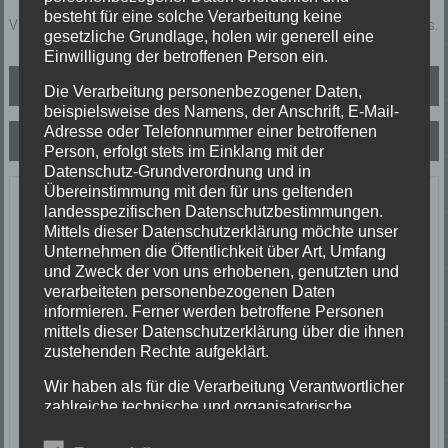
besteht für eine solche Verarbeitung keine
Verkehrsabsicherung nach Verkehrsunfall (VU) vor dem Gerätehaus.
gesetzliche Grundlage, holen wir generell eine
Einwilligung der betroffenen Person ein.
Beitragsnavigation
Insekteneinsatz
Die Verarbeitung personenbezogener Daten,
beispielsweise des Namens, der Anschrift, E-Mail-
Adresse oder Telefonnummer einer betroffenen
Unwettereinsatz
Person, erfolgt stets im Einklang mit der
Datenschutz-Grundverordnung und in
Übereinstimmung mit den für uns geltenden
Letzte Einsätze
landesspezifischen Datenschutzbestimmungen.
Mittels dieser Datenschutzerklärung möchte unser
Unternehmen die Öffentlichkeit über Art, Umfang
ABC-1, Ölspur klein
und Zweck der von uns erhobenen, genutzten und
23/06/2026
verarbeiteten personenbezogenen Daten
Ölspur
informieren. Ferner werden betroffene Personen
Einsatzort: Oberprechtal
mittels dieser Datenschutzerklärung über die ihnen
TH 2 Absicherung Verkehrsunfall
zustehenden Rechte aufgeklärt.
20/06/2026
Verkehrsunfall
Wir haben als für die Verarbeitung Verantwortlicher
Einsatzort: Prechtal Talstraße
zahlreiche technische und organisatorische
TH1 Tier in Not
Maßnahmen umgesetzt, um einen möglichst
18/06/2026
lückenlosen Schutz der über diese Internetseite