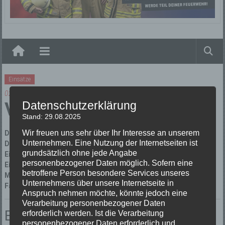
Elzach
Einsätze
02/06/2017
Datenschutzerklärung
Verkehrsunfall
Stand: 29.08.2025
Wir freuen uns sehr über Ihr Interesse an unserem
Datum:
02/06/2017 um 22:10 Uhr
Unternehmen. Eine Nutzung der Internetseiten ist
Dauer:
1 Stunde 40 Minuten
grundsätzlich ohne jede Angabe
Einsatzort:
Elzach
personenbezogener Daten möglich. Sofern eine
Einsatzleiter:
Thomas Dufner
betroffene Person besondere Services unseres
Mannschaftsstärke:
3
Unternehmens über unsere Internetseite in
Fahrzeuge:
Florian Elzach 1/10
Anspruch nehmen möchte, könnte jedoch eine
Verarbeitung personenbezogener Daten
Einsatzbericht:
erforderlich werden. Ist die Verarbeitung
personenbezogener Daten erforderlich und