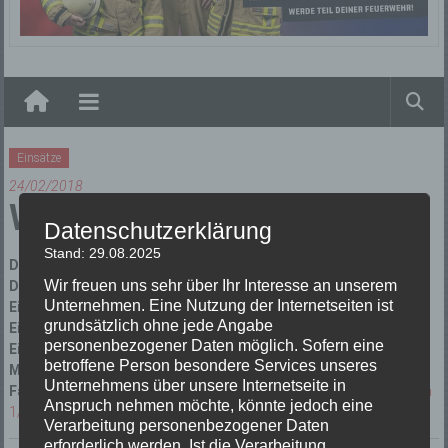
Elzach
Einsätze
24/02/2018
Wassernot
Datenschutzerklärung
Stand: 29.08.2025
Datum:
24/02/2018 um 17:48 Uhr
Wir freuen uns sehr über Ihr Interesse an unserem
Dauer:
1 Stunde 12 Minuten
Unternehmen. Eine Nutzung der Internetseiten ist
Einsatzart:
Technische Hilfeleistung
grundsätzlich ohne jede Angabe
Einsatzort:
Yach Auf dem Edler
personenbezogener Daten möglich. Sofern eine
Einsatzleiter:
Peter Schultis
betroffene Person besondere Services unseres
Mannschaftsstärke:
15
Unternehmens über unsere Internetseite in
Fahrzeuge:
Florian Elzach 1/10
,
Florian Elzach 1/19
,
Florian Elzach
Anspruch nehmen möchte, könnte jedoch eine
1/44
Verarbeitung personenbezogener Daten
erforderlich werden. Ist die Verarbeitung