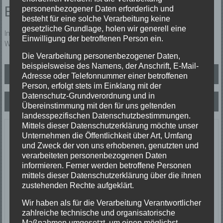
Einsatzbericht:
personenbezogener Daten erforderlich und
besteht für eine solche Verarbeitung keine
gesetzliche Grundlage, holen wir generell eine
Im Untergeschoß einer Wohnung waren auf 10om² ca. 3 cm
Einwilligung der betroffenen Person ein.
Wasser. Ursache war ein Wasserrohrbruch.
Die Verarbeitung personenbezogener Daten,
beispielsweise des Namens, der Anschrift, E-Mail-
Beitragsnavigation
Brand
Adresse oder Telefonnummer einer betroffenen
Person, erfolgt stets im Einklang mit der
Datenschutz-Grundverordnung und in
Unwettereinsatz
Übereinstimmung mit den für uns geltenden
landesspezifischen Datenschutzbestimmungen.
Mittels dieser Datenschutzerklärung möchte unser
Letzte Einsätze
Unternehmen die Öffentlichkeit über Art, Umfang
und Zweck der von uns erhobenen, genutzten und
verarbeiteten personenbezogenen Daten
ABC-1, Ölspur klein
informieren. Ferner werden betroffene Personen
23/06/2026
mittels dieser Datenschutzerklärung über die ihnen
Ölspur
zustehenden Rechte aufgeklärt.
Einsatzort: Oberprechtal
TH 2 Absicherung Verkehrsunfall
Wir haben als für die Verarbeitung Verantwortlicher
20/06/2026
zahlreiche technische und organisatorische
Verkehrsunfall
Maßnahmen umgesetzt, um einen möglichst