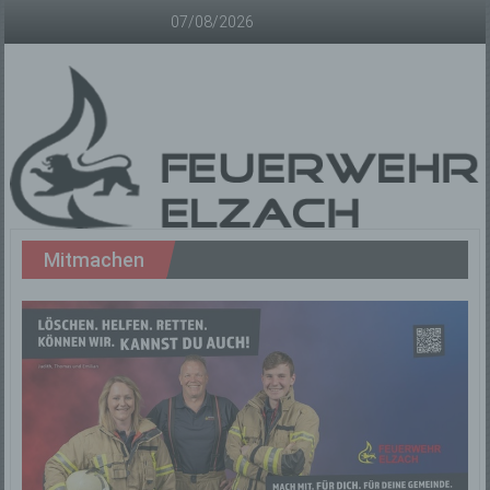
Zum
07/08/2026
Inhalt
springen
Freiwillige
Mitmachen
Feuerwehr
Elzach
Offizielle
Homepage
der
Freiwilligen
Feuerwehr