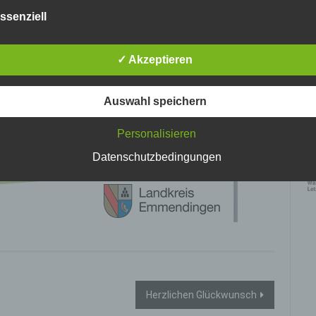
nlosen Schutz der über diese Internetseite verarbeiteten
ssenziell
nenbezogenen Daten sicherzustellen. Dennoch können
netbasierte Datenübertragungen grundsätzlich Sicherheitslücke
isen, sodass ein absoluter Schutz nicht gewährleistet werden k
✓ Akzeptieren
iesem Grund steht es jeder betroffenen Person frei,
nenbezogene Daten auch auf alternativen Wegen, beispielswe
onisch, an uns zu übermitteln.
Auswahl speichern
ffsbestimmungen
Personalisieren
Ke
tenschutzerklärung beruht auf den Begrifflichkeiten, die durch den
vo
Datenschutzbedingungen
ischen Richtlinien- und Verordnungsgeber beim Erlass der Datenschut
verordnung (DS-GVO) verwendet wurden. Unsere Datenschutzerklärun
 für die Öffentlichkeit als auch für unsere Kunden und Geschäftspartne
h lesbar und verständlich sein. Um dies zu gewährleisten, möchten wir
rwendeten Begrifflichkeiten erläutern.
erwenden in dieser Datenschutzerklärung unter anderem die
nden Begriffe:
 personenbezogene Daten
Herzlichen Glückwunsch