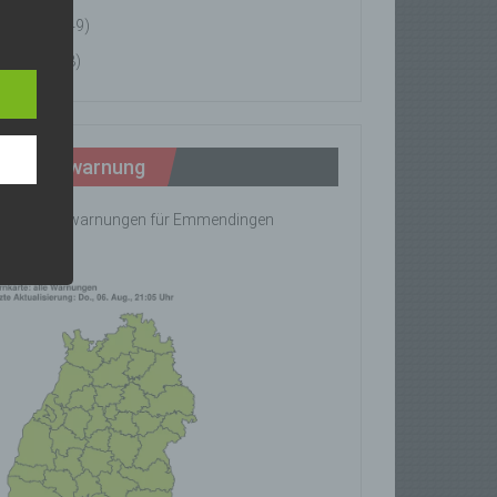
News
(49)
n
Tipps
(8)
ann.
ise
Wetterwarnung
ine Wetterwarnungen für Emmendingen
rhanden!
z-
g soll
r
 vorab