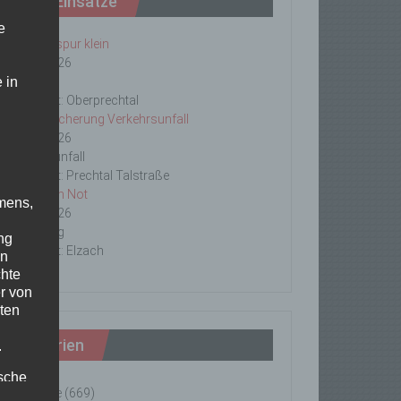
Letzte Einsätze
e
ABC-1, Ölspur klein
23/06/2026
 in
Ölspur
Einsatzort: Oberprechtal
TH 2 Absicherung Verkehrsunfall
20/06/2026
Verkehrsunfall
Einsatzort: Prechtal Talstraße
TH1 Tier in Not
mens,
18/06/2026
Tierrettung
ng
Einsatzort: Elzach
en
chte
r von
ten
Kategorien
.
ische
Einsätze
(669)