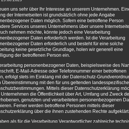
reuen uns sehr über Ihr Interesse an unserem Unternehmen. Ein
ng der Internetseiten ist grundsätzlich ohne jede Angabe
nenbezogener Daten möglich. Sofern eine betroffene Person
dere Services unseres Unternehmens über unsere Internetseite
uch nehmen möchte, könnte jedoch eine Verarbeitung
nenbezogener Daten erforderlich werden. Ist die Verarbeitung
nenbezogener Daten erforderlich und besteht für eine solche
beitung keine gesetzliche Grundlage, holen wir generell eine
randgefahr
lligung der betroffenen Person ein.
erarbeitung personenbezogener Daten, beispielsweise des Na
nschrift, E-Mail-Adresse oder Telefonnummer einer betroffenen
n, erfolgt stets im Einklang mit der Datenschutz-Grundverordnu
n Übereinstimmung mit den für uns geltenden landesspezifisch
schutzbestimmungen. Mittels dieser Datenschutzerklärung mö
 Unternehmen die Öffentlichkeit über Art, Umfang und Zweck de
rhobenen, genutzten und verarbeiteten personenbezogenen Da
mieren. Ferner werden betroffene Personen mittels dieser
schutzerklärung über die ihnen zustehenden Rechte aufgeklärt
aben als für die Verarbeitung Verantwortlicher zahlreiche techn
rganisatorische Maßnahmen umgesetzt, um einen möglichst