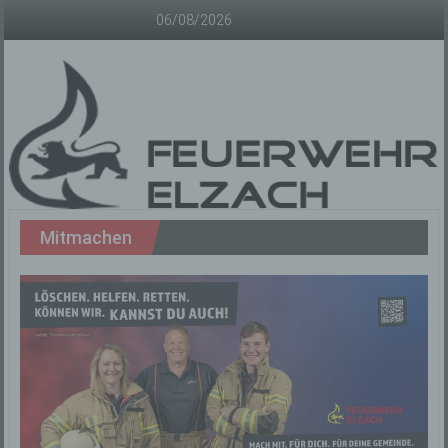
Zum
06/08/2026
Inhalt
springen
Freiwillige
Mitmachen
Feuerwehr
Elzach
Offizielle
Homepage
der
Freiwilligen
Feuerwehr