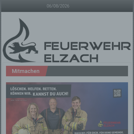
Zum
06/08/2026
Inhalt
springen
Freiwillige
Mitmachen
Feuerwehr
Elzach
Offizielle
Homepage
der
Freiwilligen
Feuerwehr