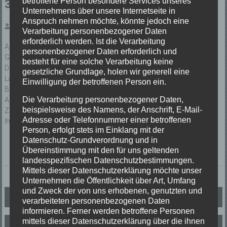
betroffene Person besondere Services unseres
30.03.2019 Hauptübung
Unternehmens über unsere Internetseite in
Anspruch nehmen möchte, könnte jedoch eine
Veröffentlicht von: Guido Schultis
Verarbeitung personenbezogener Daten
erforderlich werden. Ist die Verarbeitung
Am Samstag den 30. März um 16.00 Uhr findet die Hauptübung der
personenbezogener Daten erforderlich und
Gesamtwehr Feuerwehr Elzach in Oberprechtal statt.
besteht für eine solche Verarbeitung keine
Das Übungsobjekt ist der Schulermathishof in der
gesetzliche Grundlage, holen wir generell eine
Landwasserstrasse.
Einwilligung der betroffenen Person ein.
Bei dieser Übung wird auch das neue Löschfahrzeug LF10 der
Die Verarbeitung personenbezogener Daten,
Abteilung Oberprechtal zu sehen sein.
beispielsweise des Namens, der Anschrift, E-Mail-
Zuschauer sind herzlichst willkommen.
Adresse oder Telefonnummer einer betroffenen
Ihre Feuerwehr Elzach
Person, erfolgt stets im Einklang mit der
Datenschutz-Grundverordnung und in
Übereinstimmung mit den für uns geltenden
landesspezifischen Datenschutzbestimmungen.
Mittels dieser Datenschutzerklärung möchte unser
Unternehmen die Öffentlichkeit über Art, Umfang
und Zweck der von uns erhobenen, genutzten und
Beitragsnavigation
Jahreshauptversammlung 2019
verarbeiteten personenbezogenen Daten
informieren. Ferner werden betroffene Personen
mittels dieser Datenschutzerklärung über die ihnen
Spendenübergabe