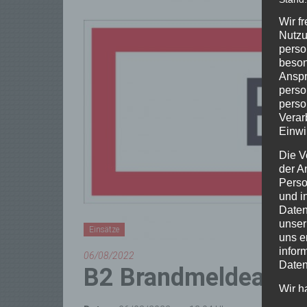
Wir f
Nutzu
perso
beson
Anspr
perso
perso
Verar
Einwi
Die V
der A
Perso
und i
Daten
unser
Einsätze
uns e
infor
06/08/2022
Daten
B2 Brandmeldeanla
Wir h
und o