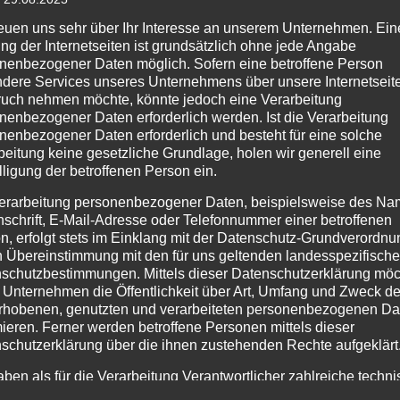
reuen uns sehr über Ihr Interesse an unserem Unternehmen. Ein
ng der Internetseiten ist grundsätzlich ohne jede Angabe
nenbezogener Daten möglich. Sofern eine betroffene Person
dere Services unseres Unternehmens über unsere Internetseite
uch nehmen möchte, könnte jedoch eine Verarbeitung
nenbezogener Daten erforderlich werden. Ist die Verarbeitung
nenbezogener Daten erforderlich und besteht für eine solche
beitung keine gesetzliche Grundlage, holen wir generell eine
lligung der betroffenen Person ein.
erarbeitung personenbezogener Daten, beispielsweise des Na
nschrift, E-Mail-Adresse oder Telefonnummer einer betroffenen
n, erfolgt stets im Einklang mit der Datenschutz-Grundverordnu
n Übereinstimmung mit den für uns geltenden landesspezifisch
schutzbestimmungen. Mittels dieser Datenschutzerklärung mö
 Unternehmen die Öffentlichkeit über Art, Umfang und Zweck de
rhobenen, genutzten und verarbeiteten personenbezogenen Da
mieren. Ferner werden betroffene Personen mittels dieser
schutzerklärung über die ihnen zustehenden Rechte aufgeklärt
ge
aben als für die Verarbeitung Verantwortlicher zahlreiche techn
rganisatorische Maßnahmen umgesetzt, um einen möglichst