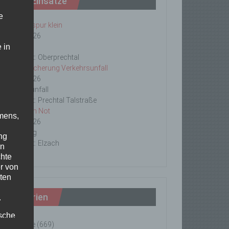
Letzte Einsätze
e
ABC-1, Ölspur klein
23/06/2026
 in
Ölspur
Einsatzort: Oberprechtal
TH 2 Absicherung Verkehrsunfall
20/06/2026
Verkehrsunfall
Einsatzort: Prechtal Talstraße
TH1 Tier in Not
mens,
18/06/2026
Tierrettung
ng
Einsatzort: Elzach
en
chte
r von
ten
Kategorien
.
ische
Einsätze
(669)