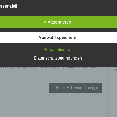
nlosen Schutz der über diese Internetseite verarbeiteten
ssenziell
nenbezogenen Daten sicherzustellen. Dennoch können
netbasierte Datenübertragungen grundsätzlich Sicherheitslücke
isen, sodass ein absoluter Schutz nicht gewährleistet werden k
✓ Akzeptieren
iesem Grund steht es jeder betroffenen Person frei,
nenbezogene Daten auch auf alternativen Wegen, beispielswe
4
onisch, an uns zu übermitteln.
Auswahl speichern
ffsbestimmungen
Personalisieren
Ke
tenschutzerklärung beruht auf den Begrifflichkeiten, die durch den
vo
Datenschutzbedingungen
ischen Richtlinien- und Verordnungsgeber beim Erlass der Datenschut
t ausgelöst. Vor dem Gebäude stand ein Smoker und der Rauch
verordnung (DS-GVO) verwendet wurden. Unsere Datenschutzerklärun
sgelöst. Aufgrund der neuen AAO unterstütz die Freiwillige
 für die Öffentlichkeit als auch für unsere Kunden und Geschäftspartne
h lesbar und verständlich sein. Um dies zu gewährleisten, möchten wir
rwendeten Begrifflichkeiten erläutern.
erwenden in dieser Datenschutzerklärung unter anderem die
TH klein – Tresoröffnung
nden Begriffe:
 personenbezogene Daten