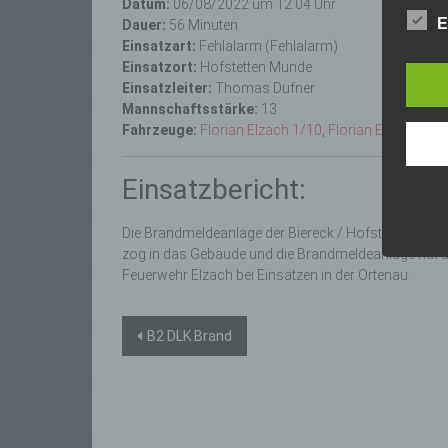
Datum:
06/08/2022 um 12:04 Uhr
lücke
E
Dauer:
56 Minuten
perso
Einsatzart:
Fehlalarm (Fehlalarm)
Inter
Einsatzort:
Hofstetten Munde
aufwe
Einsatzleiter:
Thomas Dufner
Aus d
Mannschaftsstärke:
13
perso
Fahrzeuge:
Florian Elzach 1/10
,
Florian Elzach 1/4
telef
Begri
Einsatzbericht:
Die Da
Europä
Die Brandmeldeanlage der Biereck / Hofstettten ha
Grund
zog in das Gebäude und die Brandmeldeanlage hat au
sowohl
einfac
Feuerwehr Elzach bei Einsätzen in der Ortenau.
die ve
Wir v
Beitragsnavigation
B2 DLK Brand
folge
a)