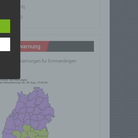
News
(49)
n
Tipps
(8)
ann.
ise
Wetterwarnung
ine Wetterwarnungen für Emmendingen
rhanden!
z-
g soll
r
 vorab