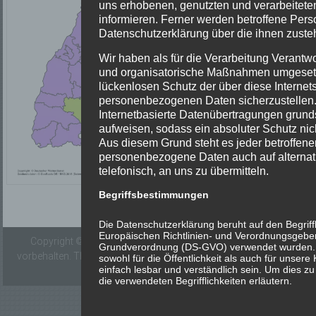
uns erhobenen, genutzten und verarbeite
informieren. Ferner werden betroffene Pers
Datenschutzerklärung über die ihnen zuste
Wir haben als für die Verarbeitung Verantwo
und organisatorische Maßnahmen umgesetz
lückenlosen Schutz der über diese Internets
personenbezogenen Daten sicherzustelle
Internetbasierte Datenübertragungen grunds
aufweisen, sodass ein absoluter Schutz nic
Aus diesem Grund steht es jeder betroffenen
personenbezogene Daten auch auf alternat
telefonisch, an uns zu übermitteln.
Begriffsbestimmungen
Die Datenschutzerklärung beruht auf den Begriffl
Europäischen Richtlinien- und Verordnungsgeber
Copyright © 2026
Freiwillige Feuerwehr Elzach
. Alle Rechte
Grundverordnung (DS-GVO) verwendet wurden. U
vorbehalten. Theme:
ColorNews
von ThemeGrill. Präsentiert von
sowohl für die Öffentlichkeit als auch für unse
einfach lesbar und verständlich sein. Um dies z
WordPress
.
die verwendeten Begrifflichkeiten erläutern.
Wir verwenden in dieser Datenschutzerklär