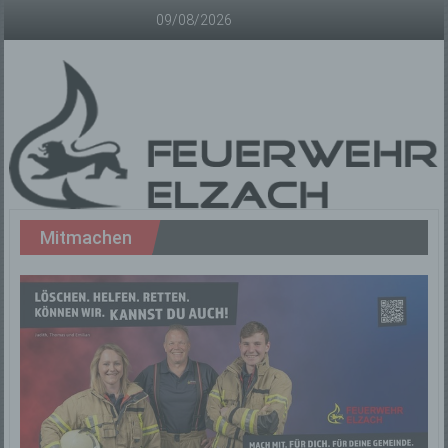
Zum
09/08/2026
Inhalt
springen
Freiwillige
Mitmachen
Feuerwehr
Elzach
Offizielle
Homepage
der
Freiwilligen
Feuerwehr