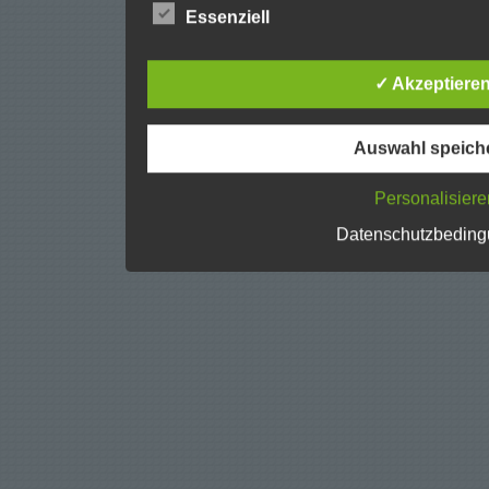
folgenden Begriffe:
Essenziell
✓ Akzeptiere
a) personenbezogene Daten
Personenbezogene Daten sind alle Informatione
Auswahl speich
oder identifizierbare natürliche Person (im F
beziehen. Als identifizierbar wird eine natürl
oder indirekt, insbesondere mittels Zuordnu
Personalisiere
Namen, zu einer Kennnummer, zu Standortda
zu einem oder mehreren besonderen Merkmal
Datenschutzbedin
physiologischen, genetischen, psychischen, wi
sozialen Identität dieser natürlichen Person si
b) betroffene Person
Betroffene Person ist jede identifizierte oder 
deren personenbezogene Daten von dem für d
verarbeitet werden.
c) Verarbeitung