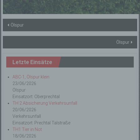
Beitragsnavigation
Ölspur
Ölspur
Letzte Einsätze
ABC-1, Ölspur klein
23/06/2026
Ölspur
Einsatzort: Oberprechtal
TH 2 Absicherung Verkehrsunfall
20/06/2026
Verkehrsunfall
Einsatzort: Prechtal Talstraße
TH1 Tier in Not
18/06/2026