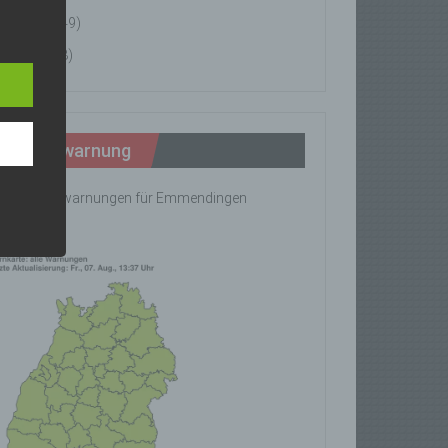
News
(49)
n
Tipps
(8)
ann.
ise
Wetterwarnung
ine Wetterwarnungen für Emmendingen
rhanden!
z-
g soll
r
 vorab