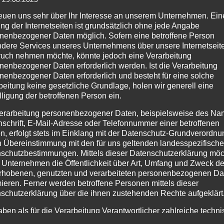
reuen uns sehr über Ihr Interesse an unserem Unternehmen. Ein
ng der Internetseiten ist grundsätzlich ohne jede Angabe
nenbezogener Daten möglich. Sofern eine betroffene Person
dere Services unseres Unternehmens über unsere Internetseite
uch nehmen möchte, könnte jedoch eine Verarbeitung
nenbezogener Daten erforderlich werden. Ist die Verarbeitung
nenbezogener Daten erforderlich und besteht für eine solche
beitung keine gesetzliche Grundlage, holen wir generell eine
9
,
Florian Elzach 1/51
,
Florian Elzach 23
lligung der betroffenen Person ein.
erarbeitung personenbezogener Daten, beispielsweise des Na
nschrift, E-Mail-Adresse oder Telefonnummer einer betroffenen
n, erfolgt stets im Einklang mit der Datenschutz-Grundverordnu
n Übereinstimmung mit den für uns geltenden landesspezifisch
schutzbestimmungen. Mittels dieser Datenschutzerklärung mö
 Unternehmen die Öffentlichkeit über Art, Umfang und Zweck de
rhobenen, genutzten und verarbeiteten personenbezogenen Da
BMA
mieren. Ferner werden betroffene Personen mittels dieser
schutzerklärung über die ihnen zustehenden Rechte aufgeklärt
aben als für die Verarbeitung Verantwortlicher zahlreiche techn
rganisatorische Maßnahmen umgesetzt, um einen möglichst