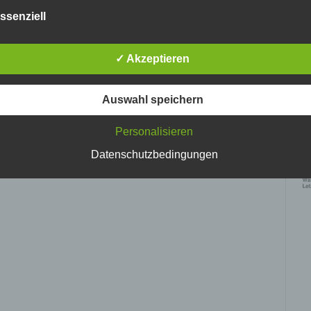
nlosen Schutz der über diese Internetseite verarbeiteten
ssenziell
nenbezogenen Daten sicherzustellen. Dennoch können
netbasierte Datenübertragungen grundsätzlich Sicherheitslücke
isen, sodass ein absoluter Schutz nicht gewährleistet werden k
✓ Akzeptieren
iesem Grund steht es jeder betroffenen Person frei,
nenbezogene Daten auch auf alternativen Wegen, beispielswe
onisch, an uns zu übermitteln.
Auswahl speichern
ffsbestimmungen
Personalisieren
Ke
tenschutzerklärung beruht auf den Begrifflichkeiten, die durch den
vo
Datenschutzbedingungen
ischen Richtlinien- und Verordnungsgeber beim Erlass der Datenschut
verordnung (DS-GVO) verwendet wurden. Unsere Datenschutzerklärun
 für die Öffentlichkeit als auch für unsere Kunden und Geschäftspartne
h lesbar und verständlich sein. Um dies zu gewährleisten, möchten wir
rwendeten Begrifflichkeiten erläutern.
erwenden in dieser Datenschutzerklärung unter anderem die
nden Begriffe:
 personenbezogene Daten