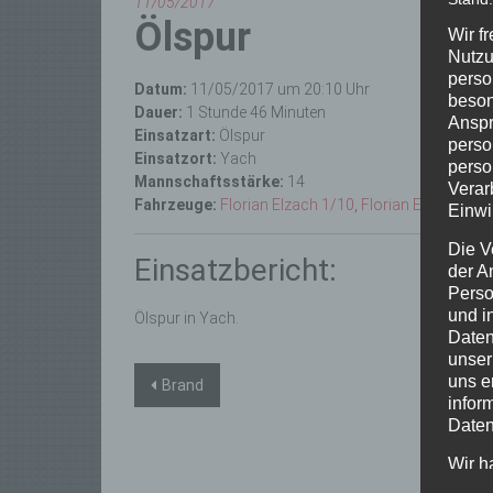
11/05/2017
Ölspur
Wir f
Nutzu
perso
Datum:
11/05/2017 um 20:10 Uhr
beson
Dauer:
1 Stunde 46 Minuten
Anspr
Einsatzart:
Ölspur
perso
Einsatzort:
Yach
perso
Mannschaftsstärke:
14
Verar
Fahrzeuge:
Florian Elzach 1/10
,
Florian Elzach 1/1
Einwi
Die V
Einsatzbericht:
der A
Perso
und i
Ölspur in Yach.
Daten
unser
Beitragsnavigation
uns e
Brand
infor
Daten
Wir h
und o