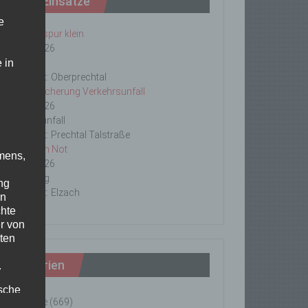
Letzte Einsätze
e
ABC-1, Ölspur klein
23/06/2026
 in
Ölspur
Einsatzort: Oberprechtal
TH 2 Absicherung Verkehrsunfall
20/06/2026
Verkehrsunfall
Einsatzort: Prechtal Talstraße
TH1 Tier in Not
mens,
18/06/2026
Tierrettung
ng
Einsatzort: Elzach
en
chte
r von
ten
Kategorien
.
ische
Einsätze
(669)