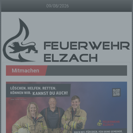
Zum
09/08/2026
Inhalt
springen
Freiwillige
Mitmachen
Feuerwehr
Elzach
Offizielle
Homepage
der
Freiwilligen
Feuerwehr