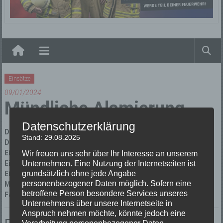
Elzach
Einsätze
09/01/2024
Mündliche Alamierung
Datenschutzerklärung
Datum:
09/01/2024 um 20:57 Uhr
Stand: 29.08.2025
Dauer:
1 Stunde
Einsatzart:
Brandeinsatz
Wir freuen uns sehr über Ihr Interesse an unserem
Unternehmen. Eine Nutzung der Internetseiten ist
Einsatzort:
Elzach, Sonnerstraße
grundsätzlich ohne jede Angabe
Einsatzleiter:
Joachim Gäßler
personenbezogener Daten möglich. Sofern eine
Mannschaftsstärke:
4
betroffene Person besondere Services unseres
Fahrzeuge:
Florian Elzach 1/46
Unternehmens über unsere Internetseite in
Anspruch nehmen möchte, könnte jedoch eine
Verarbeitung personenbezogener Daten