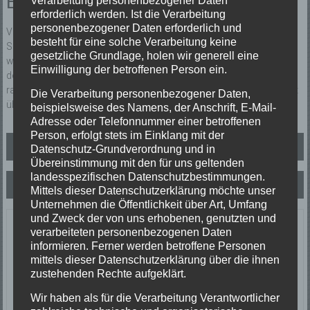
Einsatzbericht:
erforderlich werden. Ist die Verarbeitung
personenbezogener Daten erforderlich und
Verrauchtes Treppenhaus. Im Keller hatte Asche aus einem
besteht für eine solche Verarbeitung keine
Schwedenofen eine Holzkiste entzündet. Die Holzkiste und Glutreste
gesetzliche Grundlage, holen wir generell eine
wurden vom Eigentümer mit einem Gartenschlauch abgelöscht. Mit
Einwilligung der betroffenen Person ein.
dem Akku betriebenen Lüfter wurde der Keller und das Treppenhaus
rauchfrei gemacht. Die Hausbesitzerin wurde an den Rettungsdienst
Die Verarbeitung personenbezogener Daten,
übergeben.
beispielsweise des Namens, der Anschrift, E-Mail-
Adresse oder Telefonnummer einer betroffenen
Person, erfolgt stets im Einklang mit der
Beitragsnavigation
Mündliche Alarmierung
Datenschutz-Grundverordnung und in
Übereinstimmung mit den für uns geltenden
landesspezifischen Datenschutzbestimmungen.
TH 1
Mittels dieser Datenschutzerklärung möchte unser
Unternehmen die Öffentlichkeit über Art, Umfang
und Zweck der von uns erhobenen, genutzten und
Letzte Einsätze
verarbeiteten personenbezogenen Daten
informieren. Ferner werden betroffene Personen
mittels dieser Datenschutzerklärung über die ihnen
ABC-1, Ölspur klein
zustehenden Rechte aufgeklärt.
23/06/2026
Ölspur
Wir haben als für die Verarbeitung Verantwortlicher
Einsatzort: Oberprechtal