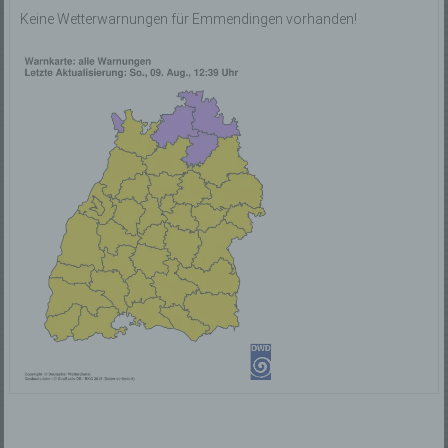
Wir verwenden in dieser Datenschutzerklärung
Keine Wetterwarnungen für Emmendingen vorhanden!
unter anderem die folgenden Begriffe:
a) personenbezogene Daten
Personenbezogene Daten sind alle Informationen,
die sich auf eine identifizierte oder identifizierbare
natürliche Person (im Folgenden „betroffene Person")
beziehen. Als identifizierbar wird eine natürliche
Person angesehen, die direkt oder indirekt,
insbesondere mittels Zuordnung zu einer Kennung
wie einem Namen, zu einer Kennnummer, zu
Standortdaten, zu einer Online-Kennung oder zu
einem oder mehreren besonderen Merkmalen, die
Ausdruck der physischen, physiologischen,
genetischen, psychischen, wirtschaftlichen,
kulturellen oder sozialen Identität dieser natürlichen
Person sind, identifiziert werden kann.
b) betroffene Person
Betroffene Person ist jede identifizierte oder