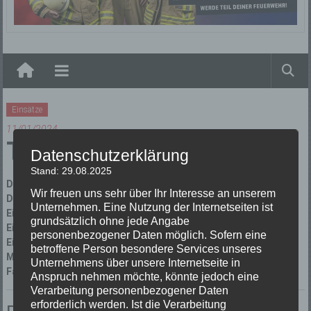
Elzach
Einsätze
11/01/2024
TH 1
Datenschutzerklärung
Stand: 29.08.2025
Datum:
11/01/2024 um 16:03 Uhr
Wir freuen uns sehr über Ihr Interesse an unserem
Dauer:
2 Stunden 57 Minuten
Unternehmen. Eine Nutzung der Internetseiten ist
Einsatzart:
Technische Hilfeleistung
grundsätzlich ohne jede Angabe
Einsatzort:
Elzach, Kreuzstraße
personenbezogener Daten möglich. Sofern eine
Einsatzleiter:
Michael Schmidt
betroffene Person besondere Services unseres
Mannschaftsstärke:
4
Unternehmens über unsere Internetseite in
Fahrzeuge:
Florian Elzach 1/19
Anspruch nehmen möchte, könnte jedoch eine
Verarbeitung personenbezogener Daten
erforderlich werden. Ist die Verarbeitung