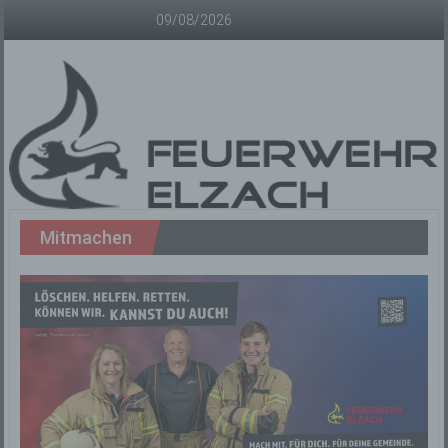
Zum
09/08/2026
Inhalt
springen
Freiwillige
Mitmachen
Feuerwehr
Elzach
Offizielle
Homepage
der
Freiwilligen
Feuerwehr