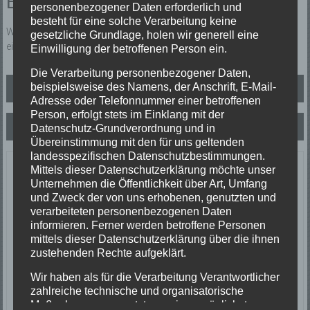
Einsatzbericht:
personenbezogener Daten erforderlich und
besteht für eine solche Verarbeitung keine
Wassernot. Ca. 20 cm. Wasser in einem Werkstattkeller. Einsatz von
gesetzliche Grundlage, holen wir generell eine
einer Tauchpumpe und 2 Wassersauger.
Einwilligung der betroffenen Person ein.
Die Verarbeitung personenbezogener Daten,
Beitragsnavigation
beispielsweise des Namens, der Anschrift, E-Mail-
Mündliche Alamierung
Adresse oder Telefonnummer einer betroffenen
Person, erfolgt stets im Einklang mit der
B2 Zimmerbrand
Datenschutz-Grundverordnung und in
Übereinstimmung mit den für uns geltenden
landesspezifischen Datenschutzbestimmungen.
Letzte Einsätze
Mittels dieser Datenschutzerklärung möchte unser
Unternehmen die Öffentlichkeit über Art, Umfang
und Zweck der von uns erhobenen, genutzten und
ABC-1, Ölspur klein
verarbeiteten personenbezogenen Daten
23/06/2026
informieren. Ferner werden betroffene Personen
Ölspur
mittels dieser Datenschutzerklärung über die ihnen
Einsatzort: Oberprechtal
zustehenden Rechte aufgeklärt.
TH 2 Absicherung Verkehrsunfall
20/06/2026
Wir haben als für die Verarbeitung Verantwortlicher
zahlreiche technische und organisatorische
Verkehrsunfall
Maßnahmen umgesetzt, um einen möglichst
Einsatzort: Prechtal Talstraße