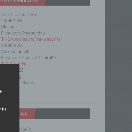
Letzte Einsätze
ABC-1, Ölspur klein
23/06/2026
Ölspur
Einsatzort: Oberprechtal
TH 2 Absicherung Verkehrsunfall
20/06/2026
Verkehrsunfall
Einsatzort: Prechtal Talstraße
TH1 Tier in Not
18/06/2026
Tierrettung
Einsatzort: Elzach
e
 in
Kategorien
Einsätze
(669)