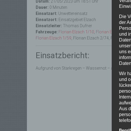
Verar
Datum:
21/05/2023 um 18:51 Uhr
Einwi
Dauer:
0 Minuten
Einsatzart:
Unwettereinsatz
Die V
Einsatzort:
Einsatzgebiet Elzach
der A
Einsatzleiter:
Thomas Dufner
Perso
Fahrzeuge:
Florian Elzach 1/10
,
Florian Elzach 1/1
und i
Florian Elzach 1/59
, Florian Elzach 2/74, Florian Ob
Daten
unser
uns e
Einsatzbericht:
infor
Daten
Aufgrund von Starkregen – Wassernot – an insgesam
Wir h
und o
lücke
perso
Inter
aufwe
Aus d
perso
telef
Begri