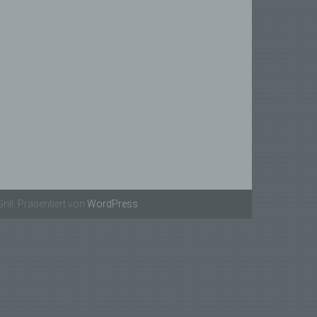
son,
lichen
führte
ion,
esen,
reitung
ung,