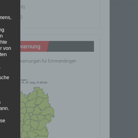
News
(49)
Tipps
(8)
mens,
ng
en
chte
Wetterwarnung
r von
ten
ine Wetterwarnungen für Emmendingen
.
rhanden!
ische
n
ann.
ise