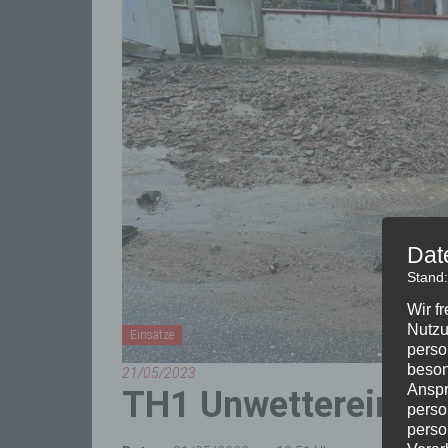
Dat
Stand
Wir f
Nutzu
Einsätze
perso
beson
21/05/2023
Anspr
TH1 Unwettereinsät
perso
perso