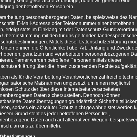
beitung keine gesetzliche Grundlage, holen wir generell eine
lligung der betroffenen Person ein.
erarbeitung personenbezogener Daten, beispielsweise des Na
nschrift, E-Mail-Adresse oder Telefonnummer einer betroffenen
n, erfolgt stets im Einklang mit der Datenschutz-Grundverordnu
9
,
Florian Elzach 1/42
,
Florian Elzach 1/46
,
Florian Elzach 1/51
,
n Übereinstimmung mit den für uns geltenden landesspezifisch
erprechtal 47
schutzbestimmungen. Mittels dieser Datenschutzerklärung mö
 Unternehmen die Öffentlichkeit über Art, Umfang und Zweck de
rhobenen, genutzten und verarbeiteten personenbezogenen Da
mieren. Ferner werden betroffene Personen mittels dieser
Ke
schutzerklärung über die ihnen zustehenden Rechte aufgeklärt
vo
t 17 Einsatzstellen.
aben als für die Verarbeitung Verantwortlicher zahlreiche techn
rganisatorische Maßnahmen umgesetzt, um einen möglichst
nlosen Schutz der über diese Internetseite verarbeiteten
nenbezogenen Daten sicherzustellen. Dennoch können
netbasierte Datenübertragungen grundsätzlich Sicherheitslücke
isen, sodass ein absoluter Schutz nicht gewährleistet werden k
iesem Grund steht es jeder betroffenen Person frei,
nenbezogene Daten auch auf alternativen Wegen, beispielswe
onisch, an uns zu übermitteln.
ffsbestimmungen