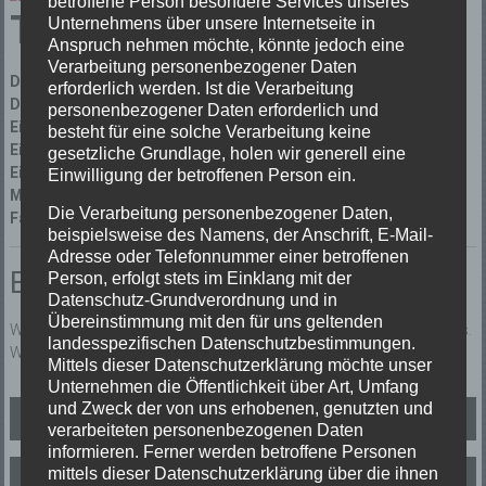
betroffene Person besondere Services unseres
TH1 Wassernot
Unternehmens über unsere Internetseite in
Anspruch nehmen möchte, könnte jedoch eine
Verarbeitung personenbezogener Daten
Datum:
22/05/2023 um 14:21 Uhr
erforderlich werden. Ist die Verarbeitung
Dauer:
2 Stunden 14 Minuten
personenbezogener Daten erforderlich und
Einsatzart:
Technische Hilfeleistung
besteht für eine solche Verarbeitung keine
Einsatzort:
Elzach Hauptstr.
gesetzliche Grundlage, holen wir generell eine
Einsatzleiter:
Detlef Lojack
Einwilligung der betroffenen Person ein.
Mannschaftsstärke:
9
Die Verarbeitung personenbezogener Daten,
Fahrzeuge:
Florian Elzach 1/42
beispielsweise des Namens, der Anschrift, E-Mail-
Adresse oder Telefonnummer einer betroffenen
Einsatzbericht:
Person, erfolgt stets im Einklang mit der
Datenschutz-Grundverordnung und in
Übereinstimmung mit den für uns geltenden
Wassernot – ca. 50 cm Wasser im Keller eines Mehrfamilienhauses.
landesspezifischen Datenschutzbestimmungen.
Wasser wurde abgepumpt.
Mittels dieser Datenschutzerklärung möchte unser
Unternehmen die Öffentlichkeit über Art, Umfang
Beitragsnavigation
und Zweck der von uns erhobenen, genutzten und
TH1 Unwettereinsätze
verarbeiteten personenbezogenen Daten
informieren. Ferner werden betroffene Personen
mittels dieser Datenschutzerklärung über die ihnen
TH2 DLK (Drehleiter Einsatz)