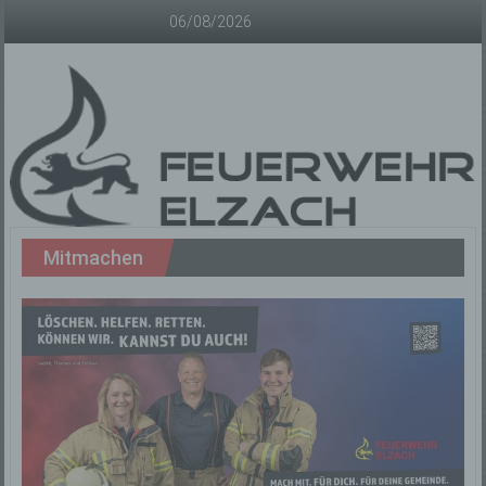
Zum
06/08/2026
Inhalt
springen
Freiwillige
Mitmachen
Feuerwehr
Elzach
Offizielle
Homepage
der
Freiwilligen
Feuerwehr