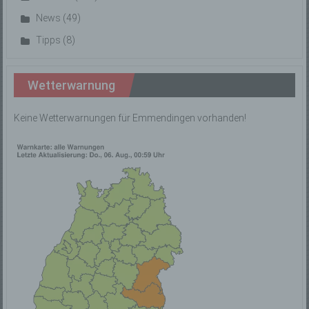
einem oder mehreren besonderen Merkmalen, die
Ausdruck der physischen, physiologischen,
genetischen, psychischen, wirtschaftlichen,
kulturellen oder sozialen Identität dieser natürlichen
Wetterwarnung
Person sind, identifiziert werden kann.
Keine Wetterwarnungen für Emmendingen vorhanden!
b) betroffene Person
Betroffene Person ist jede identifizierte oder
identifizierbare natürliche Person, deren
personenbezogene Daten von dem für die
Verarbeitung Verantwortlichen verarbeitet werden.
c) Verarbeitung
Verarbeitung ist jeder mit oder ohne Hilfe
automatisierter Verfahren ausgeführte Vorgang oder
jede solche Vorgangsreihe im Zusammenhang mit
personenbezogenen Daten wie das Erheben, das
Erfassen, die Organisation, das Ordnen, die
Speicherung, die Anpassung oder Veränderung, das
Auslesen, das Abfragen, die Verwendung, die
Offenlegung durch Übermittlung, Verbreitung oder
eine andere Form der Bereitstellung, den Abgleich