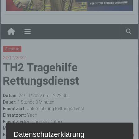
Elzach
Einsätze
24/11/2022
TH2 Tragehilfe
Rettungsdienst
Datum:
24/11/2022 um 12:22 Uhr
Dauer:
1 Stunde 8 Minuten
Einsatzart:
Unterstützung Rettungsdienst
Einsatzort:
Yach
Einsatzleiter:
Thomas Dufner
Mannschaftsstärke:
14
Datenschutzerklärung
Fahrzeuge:
Florian Elzach 1/10
,
Florian Elzach 1/46
,
Florian Elzach