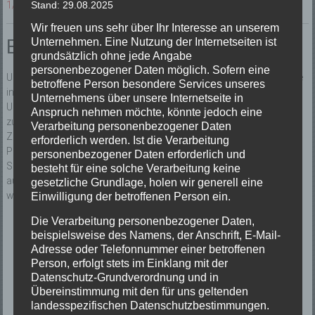
Stand: 29.08.2025
1/51
Wir freuen uns sehr über Ihr Interesse an unserem
Einsatzbericht:
Unternehmen. Eine Nutzung der Internetseiten ist
grundsätzlich ohne jede Angabe
personenbezogener Daten möglich. Sofern eine
Unterstützung Rettungsdienst. Ein Anwohner war auf einer Baustelle
betroffene Person besondere Services unseres
in schwer zugänglicher Lange in einem Gebäude – welches sich im
Unternehmens über unsere Internetseite in
Umbau befindet – verunglückt. Um eine Patientengerechte Bergung
Anspruch nehmen möchte, könnte jedoch eine
zu ermögliche, musste aufwendig ein Zugang geschaffen werden.
Verarbeitung personenbezogener Daten
Zuerst musste ein provisorischer Boden velegt werden um den
erforderlich werden. Ist die Verarbeitung
Patienten gefahrlos transportieren zu können. Mittels der
personenbezogener Daten erforderlich und
Schleifkorbtrage und Steckleiterteilen konnte der Patient schließlich
besteht für eine solche Verarbeitung keine
aus dem 1. OG gerettet werden und dem Rettungsdienst übergeben
gesetzliche Grundlage, holen wir generell eine
werden.
Einwilligung der betroffenen Person ein.
Die Verarbeitung personenbezogener Daten,
beispielsweise des Namens, der Anschrift, E-Mail-
Adresse oder Telefonnummer einer betroffenen
Person, erfolgt stets im Einklang mit der
Datenschutz-Grundverordnung und in
Übereinstimmung mit den für uns geltenden
landesspezifischen Datenschutzbestimmungen.