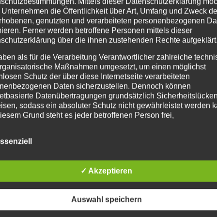
schutzbestimmungen. Mittels dieser Datenschutzerklärung mö
 Unternehmen die Öffentlichkeit über Art, Umfang und Zweck de
rhobenen, genutzten und verarbeiteten personenbezogenen Da
mieren. Ferner werden betroffene Personen mittels dieser
schutzerklärung über die ihnen zustehenden Rechte aufgeklärt
aben als für die Verarbeitung Verantwortlicher zahlreiche techn
4
rganisatorische Maßnahmen umgesetzt, um einen möglichst
nlosen Schutz der über diese Internetseite verarbeiteten
nenbezogenen Daten sicherzustellen. Dennoch können
netbasierte Datenübertragungen grundsätzlich Sicherheitslücke
Ke
isen, sodass ein absoluter Schutz nicht gewährleistet werden k
vo
Rettungsdienst. Ein Patient musst liegen aus dem 1. OG
iesem Grund steht es jeder betroffenen Person frei,
war nur eine Rettung mittels DLK möglich.
nenbezogene Daten auch auf alternativen Wegen, beispielswe
und und Transport des Patienten. Während der Rettung musste
onisch, an uns zu übermitteln.
ssenziell
ffsbestimmungen
✓ Akzeptieren
tenschutzerklärung beruht auf den Begrifflichkeiten, die durch den
ischen Richtlinien- und Verordnungsgeber beim Erlass der Datenschut
verordnung (DS-GVO) verwendet wurden. Unsere Datenschutzerklärun
 für die Öffentlichkeit als auch für unsere Kunden und Geschäftspartne
Auswahl speichern
h lesbar und verständlich sein. Um dies zu gewährleisten, möchten wir
rwendeten Begrifflichkeiten erläutern.