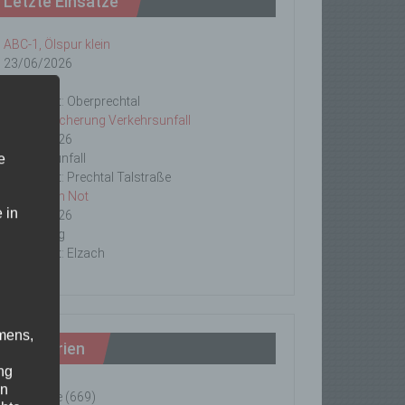
Letzte Einsätze
ABC-1, Ölspur klein
23/06/2026
Ölspur
Einsatzort: Oberprechtal
TH 2 Absicherung Verkehrsunfall
20/06/2026
e
Verkehrsunfall
Einsatzort: Prechtal Talstraße
TH1 Tier in Not
 in
18/06/2026
Tierrettung
Einsatzort: Elzach
mens,
Kategorien
ng
en
Einsätze
(669)