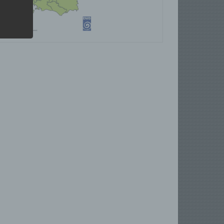
zierte
)
rekt
em
g oder
schen,
der
son,
lichen