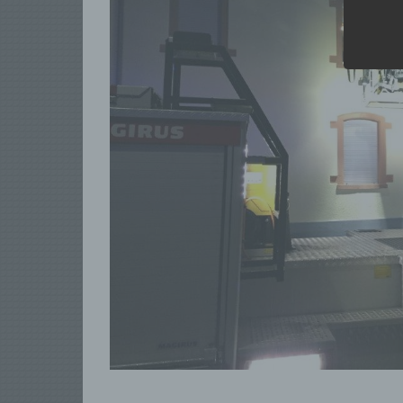
Wir v
folge
a)
Per
ode
bez
ode
Nam
zu 
phy
soz
b)
Bet
der
ver