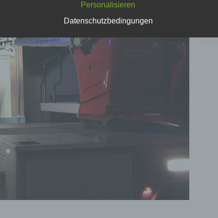
Personalisieren
erwenden in dieser Datenschutzerklärung unter anderem die
nden Begriffe:
Datenschutzbedingungen
 personenbezogene Daten
sonenbezogene Daten sind alle Informationen, die sich auf eine identifi
r identifizierbare natürliche Person (im Folgenden „betroffene Person"
iehen. Als identifizierbar wird eine natürliche Person angesehen, die di
r indirekt, insbesondere mittels Zuordnung zu einer Kennung wie ein
en, zu einer Kennnummer, zu Standortdaten, zu einer Online-Kennun
einem oder mehreren besonderen Merkmalen, die Ausdruck der physi
siologischen, genetischen, psychischen, wirtschaftlichen, kulturellen o
ialen Identität dieser natürlichen Person sind, identifiziert werden kann.
 betroffene Person
roffene Person ist jede identifizierte oder identifizierbare natürliche Per
en personenbezogene Daten von dem für die Verarbeitung Verantwort
arbeitet werden.