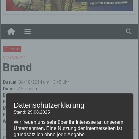
Elzach
Einsätze
04/10/2014
Brand
Datum:
04/10/2014 um 13:45 Uhr
Dauer:
2 Stunden
Einsatzart:
Brandeinsatz
Einsatzort:
Winden im Elztal
Datenschutzerklärung
Mannschaftsstärke:
15
Stand: 29.08.2025
Fahrzeuge:
Florian Elzach 1/10
,
Florian Elzach 23
Weitere Kräfte:
Freiwillige Feuerwehr Winden im Elztal
Wir freuen uns sehr über Ihr Interesse an unserem
Unternehmen. Eine Nutzung der Internetseiten ist
grundsätzlich ohne jede Angabe