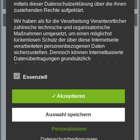
Beitragsnavigation
Verkehrsunfall
mittels dieser Datenschutzerklärung über die ihnen
zustehenden Rechte aufgeklärt.
Verkehrsunfall
Wir haben als für die Verarbeitung Verantwortlicher
zahlreiche technische und organisatorische
Maßnahmen umgesetzt, um einen möglichst
Letzte Einsätze
lückenlosen Schutz der über diese Internetseite
verarbeiteten personenbezogenen Daten
sicherzustellen. Dennoch können Internetbasierte
ABC-1, Ölspur klein
Datenübertragungen grundsätzlich
23/06/2026
Sicherheitslücken aufweisen, sodass ein absoluter
Ölspur
Schutz nicht gewährleistet werden kann. Aus
Einsatzort: Oberprechtal
Essenziell
diesem Grund steht es jeder betroffenen Person
TH 2 Absicherung Verkehrsunfall
frei, personenbezogene Daten auch auf
20/06/2026
alternativen Wegen, beispielsweise telefonisch, an
Verkehrsunfall
uns zu übermitteln.
✓ Akzeptieren
Einsatzort: Prechtal Talstraße
Begriffsbestimmungen
TH1 Tier in Not
18/06/2026
Auswahl speichern
Die Datenschutzerklärung beruht auf den
Tierrettung
Begrifflichkeiten, die durch den Europäischen Richtlinien-
Einsatzort: Elzach
Personalisieren
und Verordnungsgeber beim Erlass der Datenschutz-
Grundverordnung (DS-GVO) verwendet wurden. Unsere
Datenschutzbedingungen
Datenschutzerklärung soll sowohl für die Öffentlichkeit