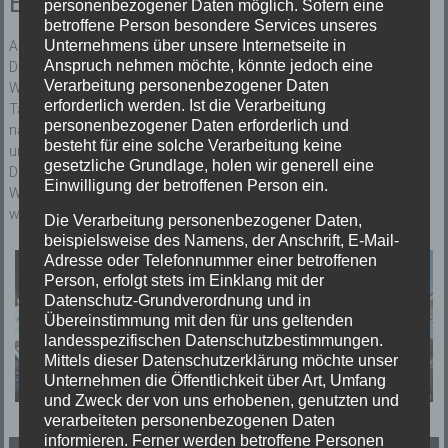
Einsatzbericht:
personenbezogener Daten möglich. Sofern eine
betroffene Person besondere Services unseres
Unternehmens über unsere Internetseite in
Am Samstag kam es in Oberwinden zu einem Dachstuhlbrand.
Anspruch nehmen möchte, könnte jedoch eine
Durch die Freiwillige Feuerwehr Winden im Elztal wurde die
Verarbeitung personenbezogener Daten
Wärmebildkamera, sowie im weiteren Verlauf die Drehleiter und das
erforderlich werden. Ist die Verarbeitung
Tanklöschfahrzeug der Stützpunktwehr Elzach zur Überlandhilfe
personenbezogener Daten erforderlich und
nachgefordert. Der Brand konnte von der Feuerwehr Winden i.E.
besteht für eine solche Verarbeitung keine
unter Kontrolle gebracht, und auch gelöscht werden. Mithilfe der
gesetzliche Grundlage, holen wir generell eine
Drehleiter wurde das Dach geöffnet sowie mithilfe der
Einwilligung der betroffenen Person ein.
Wärmebildkamera nach Glutnestern gesucht. Die Feuerwehr Elzach
war rund 2,0 Std. im Einsatz.
Die Verarbeitung personenbezogener Daten,
beispielsweise des Namens, der Anschrift, E-Mail-
Adresse oder Telefonnummer einer betroffenen
Person, erfolgt stets im Einklang mit der
Datenschutz-Grundverordnung und in
Übereinstimmung mit den für uns geltenden
landesspezifischen Datenschutzbestimmungen.
Mittels dieser Datenschutzerklärung möchte unser
Unternehmen die Öffentlichkeit über Art, Umfang
und Zweck der von uns erhobenen, genutzten und
verarbeiteten personenbezogenen Daten
informieren. Ferner werden betroffene Personen